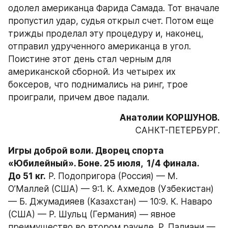
одолел американца Фарида Самада. Тот вначале 
пропустил удар, судья открыл счет. Потом еще 
трижды проделал эту процедуру и, наконец, 
отправил удрученного американца в угол. 
Поистине этот день стал черным для 
американской сборной. Из четырех их 
боксеров, что поднимались на ринг, трое 
проиграли, причем двое падали.
САНКТ-ПЕТЕРБУРГ.
Игры доброй воли. Дворец спорта 
«Юбилейный». Боне. 25 июля,  1/4 финала.

До 51 кг.
 Р. Подопригора (Россия) — М. 
О’Маллей (США) — 9:1. К. Ахмедов (Узбекистан) 
— Б. Джумадияев (Казахстан) — 10:9. К. Наваро 
(США) — Р. Шульц (Германия) — явное 
преимущество во втором раунде. Р. Палиани — 