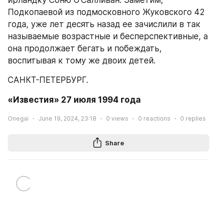
ирландку Соню О'Салливан. Заметим, 
Подкопаевой из подмосковного Жуковского 42 
года, уже лет десять назад ее зачислили в так 
называемые возрастные и бесперспективные, а 
она продолжает бегать и побеждать, 
воспитывая к тому же двоих детей.
САНКТ-ПЕТЕРБУРГ.
«Известия» 27 июля 1994 года
Onegai
June 19, 2024, 23:18
0
views
0
reactions
0
replies
Share