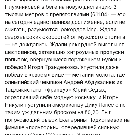
Плужниковой в беге на новую дистанцию 2 
тысячи метров с препятствиями (6.11.84) — это 
на сегодня единственное достижение, если не 
считать, разумеется, рекордов Игр. Ждали 
сверхвысоких скоростей от мужского спринта 
— не дождались. Ждали рекордной высоты от 
шестовиков, затеявших хитроумные пропуски 
попыток, обернувшиеся поражением Бубки и 
победой Игоря Транденкова. Упустили даже 
победу в «своем» виде — метании молота, где 
олимпийский чемпион Андрей Абдувалиев из 
Таджикистана, «француз» Юрий Седых, 
отрастивший себе модную косичку, и Игорь 
Никулин уступили американцу Дику Лансе с не 
таким уж дальним броском на 80,20. Был 
потрясающий рывок Екатерины Подкопаевой на 
финише «полуторки», опередившей сильную 