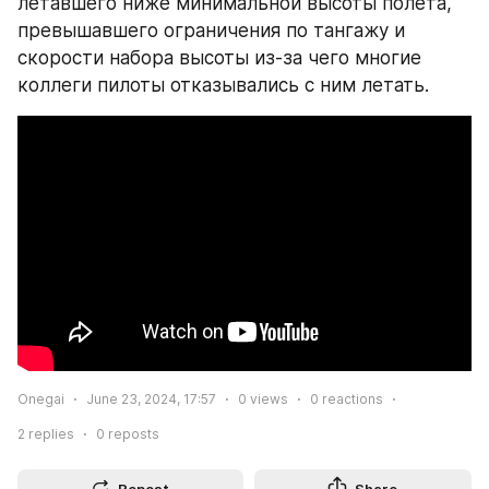
летавшего ниже минимальной высоты полета, 
превышавшего ограничения по тангажу и 
скорости набора высоты из-за чего многие 
коллеги пилоты отказывались с ним летать.
Onegai
June 23, 2024, 17:57
0
views
0
reactions
2
replies
0
reposts