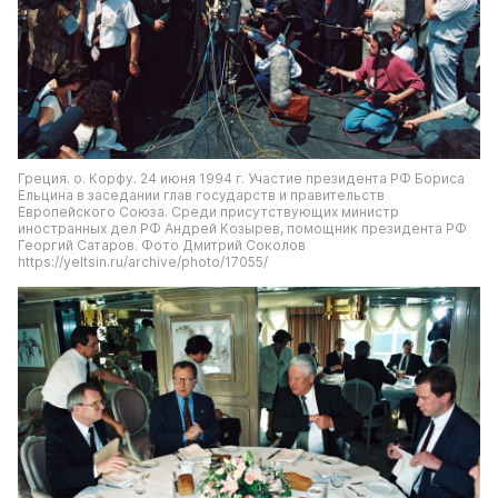
Греция. о. Корфу. 24 июня 1994 г. Участие президента РФ Бориса 
Ельцина в заседании глав государств и правительств 
Европейского Союза. Среди присутствующих министр 
иностранных дел РФ Андрей Козырев, помощник президента РФ 
Георгий Сатаров. Фото Дмитрий Соколов 
https://yeltsin.ru/archive/photo/17055/