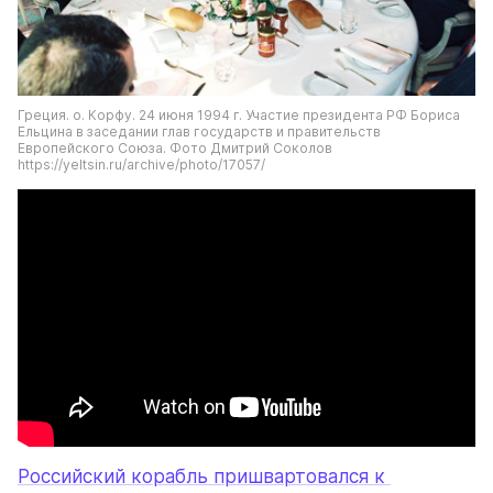
Греция. о. Корфу. 24 июня 1994 г. Участие президента РФ Бориса 
Ельцина в заседании глав государств и правительств 
Европейского Союза. Фото Дмитрий Соколов 
https://yeltsin.ru/archive/photo/17057/
Российский корабль пришвартовался к 