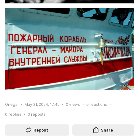
Onegai
May 21, 2024, 17:45
0
views
0
reactions
0
replies
0
reposts
Repost
Share