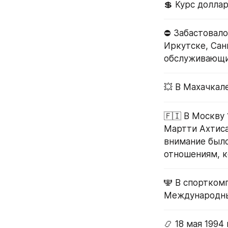
💲 Курс доллар
⛔️ Забастовало
Иркутске, Сан
обслуживающи
💥 В Махачкал
🇫🇮 В Москву
Мартти Ахтиса
внимание было
отношениям, к
🕎 В спортком
Международны
📿 18 мая 1994