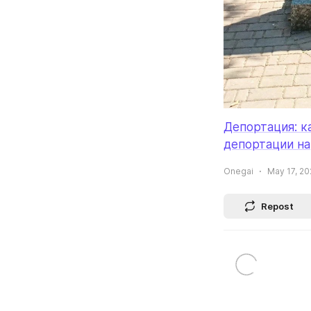
Депортация: к
депортации н
Onegai
May 17, 20
Repost