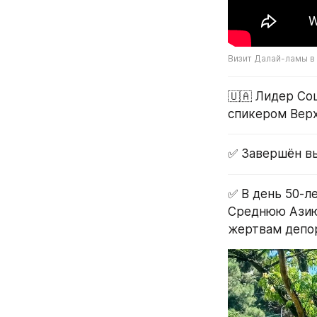
Визит Далай-ламы в
🇺🇦 Лидер Со
спикером Верх
✅ Завершён вы
✅ В день 50-л
Среднюю Азию,
жертвам депо