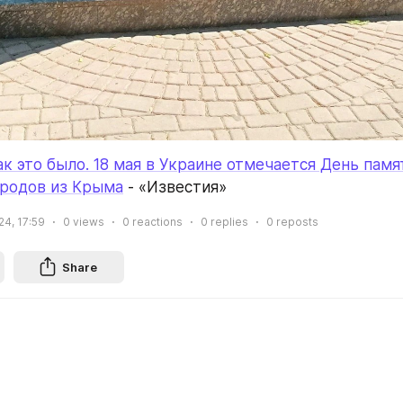
ак это было. 18 мая в Украине отмечается День памя
ародов из Крыма
 - «Известия»
24, 17:59
0
views
0
reactions
0
replies
0
reposts
Share