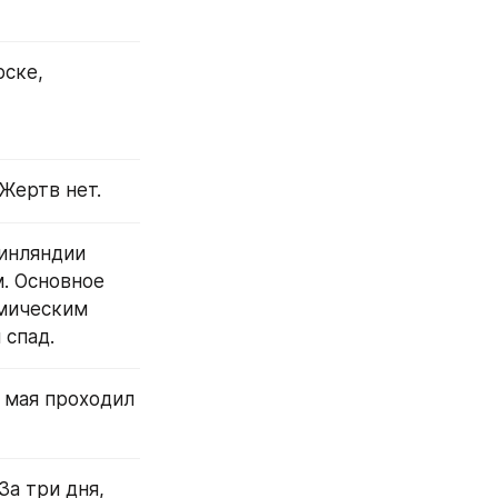
ске, 
Жертв нет.
инляндии 
 Основное 
мическим 
 спад.
 мая проходил 
а три дня, 