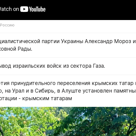
 Россию
циалистической партии Украины Александр Мороз и
овной Рады.
вод израильских войск из сектора Газа.
етия принудительного переселения крымских татар 
 на Урал и в Сибирь, в Алуште установлен памятный
ртации - крымским татарам