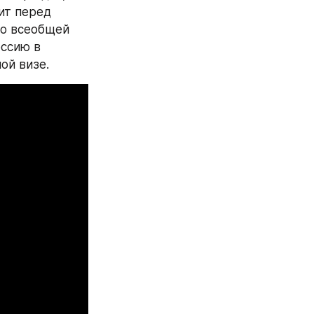
т перед 
о всеобщей 
ссию в 
ой визе.