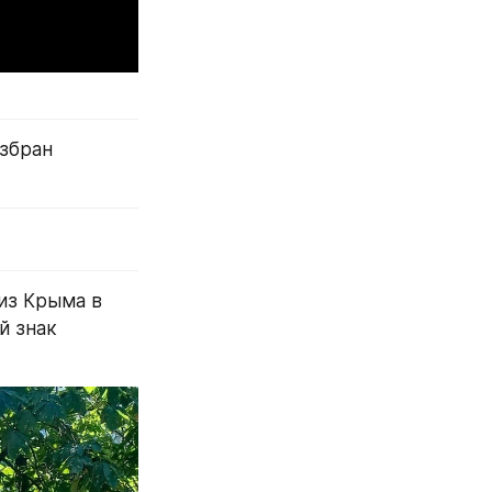
збран 
из Крыма в 
 знак 