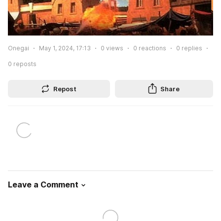
Onegai
May 1, 2024, 17:13
0
views
0
reactions
0
replies
0
reposts
Repost
Share
Leave a Comment