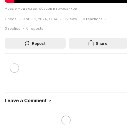
Новые модели автобусов и грузовиков
Onegai
April 13, 2024, 17:14
0
views
0
reactions
0
replies
0
reposts
Repost
Share
Leave a Comment