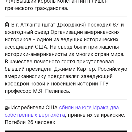
🇬🇷 Бывший король Константин II лишён 
греческого гражданства.
🗿 В г. Атланта (штат Джорджия) проходил 87-й 
ежегодный съезд Организации американских 
историков – одной из ведущих исторических 
ассоциаций США. На съезд были приглашены 
историки-американисты из многих стран мира. 
В качестве почетного гостя присутствовал 
бывший президент Джимми Картер. Российскую 
американистику представлял заведующий 
кафедрой новой и новейшей истории ТГУ 
профессор М.Я. Пелипась.
🚁 Истребители США 
сбили на юге Ирака два 
собственных вертолёта
, приняв их за иракские. 
Погибли 26 человек.