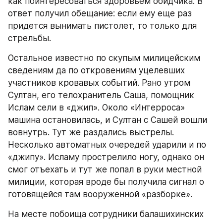
как поинтересоваться здоровьем обидчика. В 
ответ получил обещание: если ему еще раз 
придется вынимать пистолет, то только для 
стрельбы.
Остальное известно по скупым милицейским 
сведениям да по откровениям уцелевших 
участников кровавых событий. Рано утром 
Султан, его телохранитель Саша, помощник 
Ислам сели в «джип». Около «Интерроса» 
машина остановилась, и Султан с Сашей вошли 
вовнутрь. Тут же раздались выстрелы. 
Несколько автоматных очередей ударили и по 
«джипу». Исламу прострелило ногу, однако он 
смог отъехать и тут же попал в руки местной 
милиции, которая вроде бы получила сигнал о 
готовящейся там вооруженной «разборке».
На месте побоища сотрудники балашихинских 