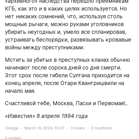
«архивного» наследства перешло преемникам 
КГБ, как это и в каких целях используется. Но 
нет никаких сомнений, что, используя столь 
мощные рычаги, можно руками уголовников 
убирать неугодных и, умело все спланировав, 
устраивать беспорядки, развязывать кровавые 
войны между преступниками.
Мстить за убитых в преступных кланах обычно 
начинают после сорока дней со дня смерти. 
Этот срок после гибели Султана приходится на 
конец апреля, после Отари Квантришвили на 
начало мая.
Счастливой тебе, Москва, Пасхи и Первомая!..
«Известия» 8 апреля 1994 года
Onegai
March 19, 2024, 02:47
0
views
0
reactions
0
replies