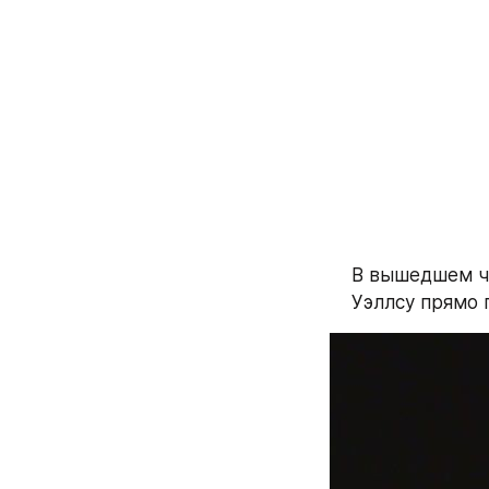
В вышедшем че
Уэллсу прямо п