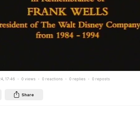
24, 17:46
0
views
0
reactions
0
replies
0
reposts
Share