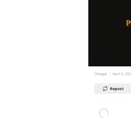
Onegai
April 2, 20
Repost