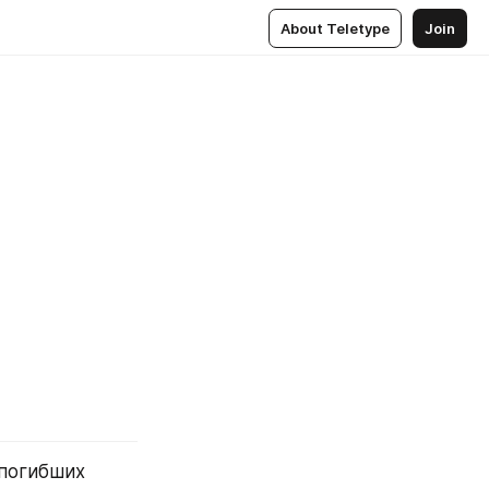
About Teletype
Join
погибших 