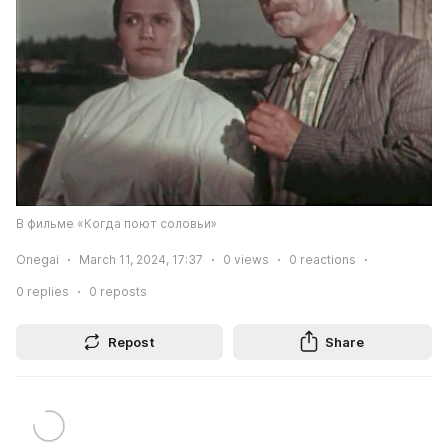
В фильме «Когда поют соловьи»
Onegai
March 11, 2024, 17:37
0
views
0
reactions
0
replies
0
reposts
Repost
Share