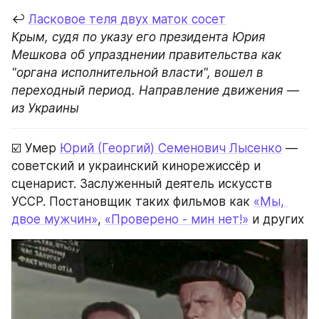
↩️ 
Ласковое теля двух маток сосет
Крым, судя по указу его президента Юрия 
Мешкова об упразднении правительства как 
"органа исполнительной власти", вошел в 
переходный период. Направление движения — 
из Украины
☑️ Умер 
Юрий (Георгий) Семенович Лысенко
 — 
советский и украинский кинорежиссёр и 
сценарист. Заслуженный деятель искусств 
УССР. Постановщик таких фильмов как 
«Мы, 
двое мужчин»
, 
«Проверено - мин нет!»
 и других