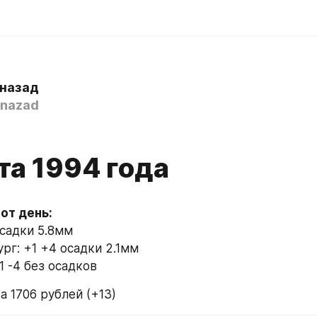
 назад
nazad
4
та 1994 года
осадки 5.8мм
рг: +1 +4 осадки 2.1мм
1 -4 без осадков
а 1706 рублей (+13)