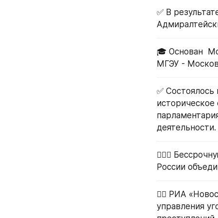
✅ В результат
Адмиралтейск
🎓 Основан  М
МГЭУ - Москов
✅ Состоялось 
историческое 
парламентария
деятельности.
👷🏿‍♂️ Бессро
России объеди
👮‍♂️ РИА «Нов
управления уг