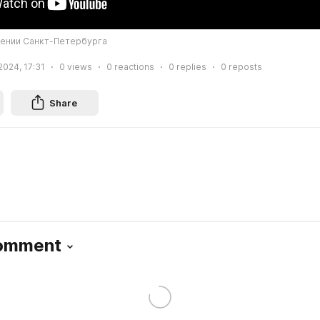
дении Санкт-Петербурга
2024, 17:31
0
views
0
reactions
0
replies
0
reposts
Share
Comment