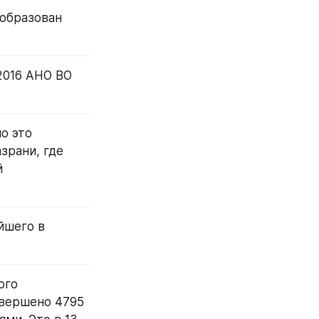
образован 
016 АНО ВО 
 это 
рани, где 
 
йшего в 
го 
вершено 4795 