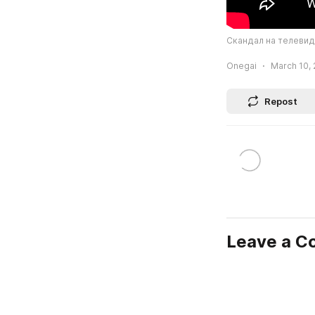
Скандал на телеви
Onegai
March 10, 
Repost
Leave a 