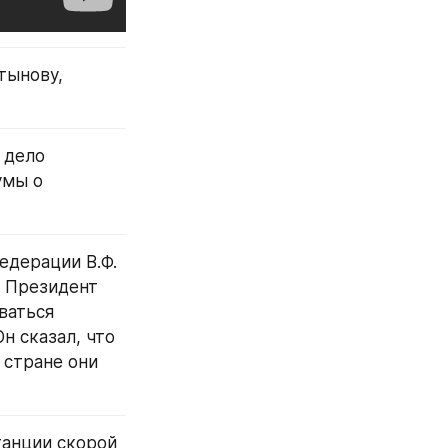
ынову, 
дело 
мы о 
дерации В.Ф. 
 Президент 
аться 
 сказал, что 
стране они 
танции скорой 