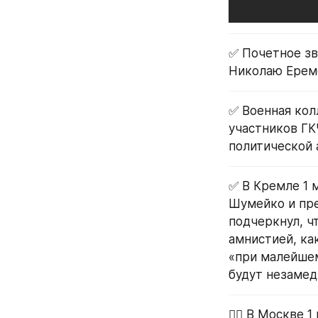
✅ Почетное зв
Николаю Ерем
✅ Военная кол
участников ГК
политической 
✅ В Кремле 1 
Шумейко и пре
подчеркнул, ч
амнистией, как
«при малейшем
будут незамед
👨‍⚕️ В Москве