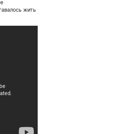
е 
тавалось жить 