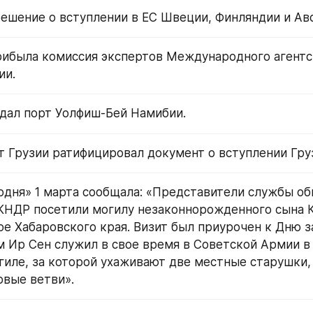
решение о вступлении в ЕС Швеции, Финляндии и Ав
рибыла комиссия экспертов Международного агентст
ии.
дал порт Уолфиш-Бей Намибии.
т Грузии ратифицировал документ о вступлении Гру
годня» 1 марта сообщала: «Представители службы об
КНДР посетили могилу незаконнорожденного сына К
ое Хабаровского края. Визит был приурочен к Дню з
м Ир Сен служил в свое время в Советской Армии в 
огиле, за которой ухаживают две местные старушки, 
вые ветви».