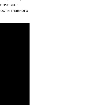
енческо-
ости главного 