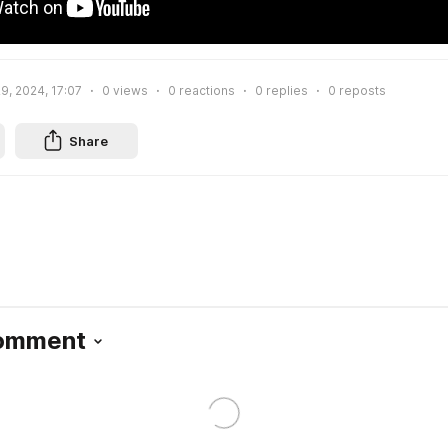
9, 2024, 17:07
0
views
0
reactions
0
replies
0
reposts
Share
Comment