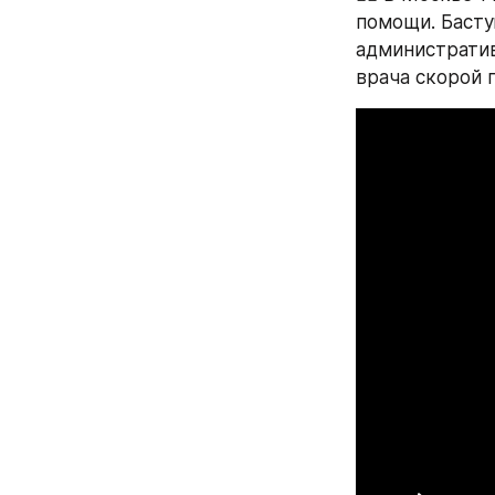
помощи. Баст
административ
врача скорой 