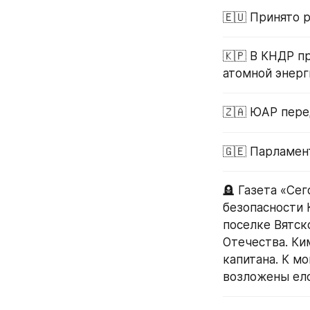
🇪🇺 Принято 
🇰🇵 В КНДР п
атомной энерг
🇿🇦 ЮАР пере
🇬🇪 Парламен
🪦 Газета «Се
безопасности 
поселке Вятск
Отечества. Ки
капитана. К м
возложены ело