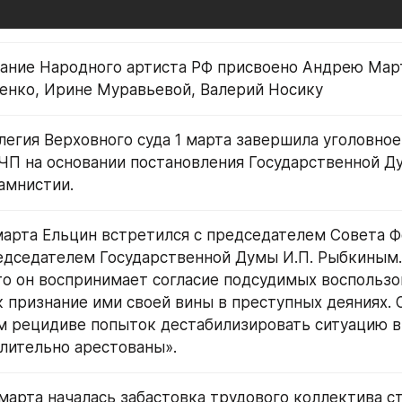
ание Народного артиста РФ присвоено Андрею Март
енко, Ирине Муравьевой, Валерий Носику
легия Верховного суда 1 марта завершила уголовное 
ЧП на основании постановления Государственной Ду
амнистии.
марта Ельцин встретился с председателем Совета Фе
дседателем Государственной Думы И.П. Рыбкиным.
то он воспринимает согласие подсудимых воспользов
 признание ими своей вины в преступных деяниях. Он
 рецидиве попыток дестабилизировать ситуацию в 
лительно арестованы».
 1 марта началась забастовка трудового коллектива с