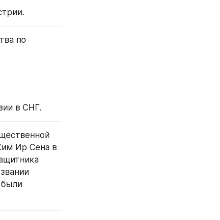
стрии.
ва по 
зии в СНГ.
щественной 
им Ир Сена в 
ащитника 
звании 
были 