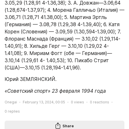
3.05,29 (1.28,91 4-1.36,38); 3. А. Довжан—3.06,64 
(1.28,674-1.37,97); 4. Морена Галличьо (Италия) — 
3.06,71 (1.28,71 41.38,00); 5. Мартина Эртль 
(Германия) — 3.08,78 (1.29,38 4-1.39,40); 6. Катя 
Корен (Словения) — 3.09,59 (1.30,594-1.39,00); 7. 
Флоранс Маснада (Франция) — 3.10,02 (1.29,114-
1.40,91); 8. Хильде Герг — 3.10,10 (1.29,02 4- 
1.41,08); 9. Мириам Фогт (обе — Германия)—
3.10,14 (1.29,61 4- 1.40,53); 10. Пикабо Стрит 
(США)—3.10,15 (1.28,194-1.41,96).
Юрий ЗЕМЛЯНСКИЙ.
«Советский спорт» 23 февраля 1994 года
Onegai
February 13, 2024, 00:05
0
views
0
reactions
0
replies
Share