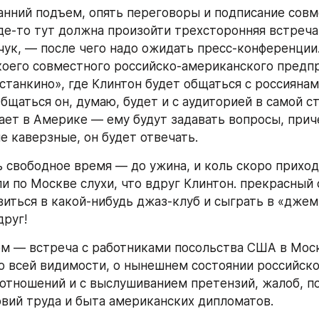
анний подъем, опять переговоры и подписание совм
де-то тут должна произойти трехсторонняя встреча 
чук, — после чего надо ожидать пресс-конференции.
оего совместного российско-американского предпр
Останкино», где Клинтон будет общаться с россиянам
щаться он, думаю, будет и с аудиторией в самой сту
ает в Америке — ему будут задавать вопросы, прич
е каверзные, он будет отвечать.
 свободное время — до ужина, и коль скоро приходи
и по Москве слухи, что вдруг Клинтон. прекрасный с
виться в какой-нибудь джаз-клуб и сыграть в «джем-
друг!
ом — встреча с работниками посольства США в Моск
по всей видимости, о нынешнем состоянии российско
отношений и с выслушиванием претензий, жалоб, п
овий труда и быта американских дипломатов.