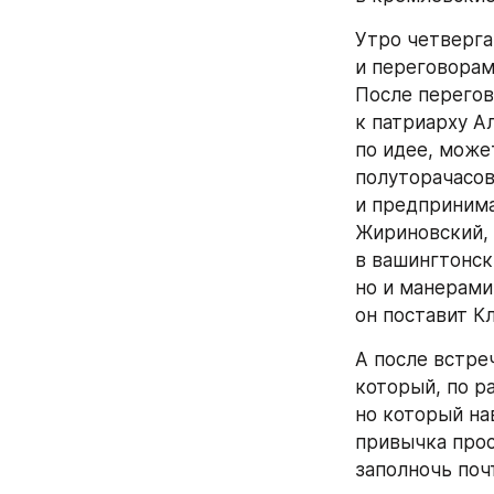
Утро четверга
и переговорам
После перегов
к патриарху А
по идее, може
полуторачасов
и предпринима
Жириновский, 
в вашингтонск
но и манерами
он поставит К
А после встреч
который, по р
но который нав
привычка прос
заполночь поч