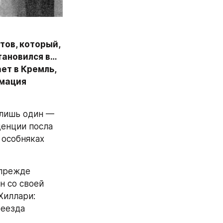
ов, который, 
ановился в… 
ет в Кремль, 
мация 
лишь один — 
енции посла 
особняках 
прежде 
 со своей 
иллари: 
еезда 