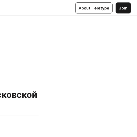
About Teletype
Join
ковской 