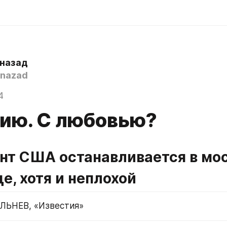
 назад
nazad
4
сию. С любовью?
нт США останавливается в мос
е, хотя и неплохой
ЛЬНЕВ, «Известия»