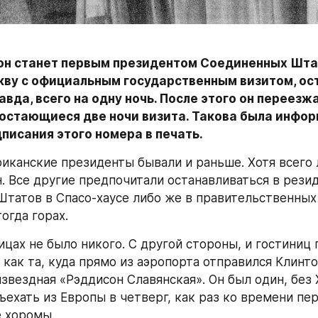
он станет первым президентом Соединенных Штат
кву с официальным государственным визитом, ост
авда, всего на одну ночь. После этого он переезжа
 остающиеся две ночи визита. Такова была инфор
писания этого номера в печать.
иканские президенты бывали и раньше. Хотя всего 
. Все другие предпочитали останавливаться в резид
татов в Спасо-хаусе либо же в правительственных 
огда горах.
ицах не было никого. С другой стороны, и гостиниц 
 как та, куда прямо из аэропорта отправился Клинтон
звездная «Рэддисон Славянская». Он был один, без Х
ъехать из Европы в четверг, как раз ко времени пер
 хоромы.