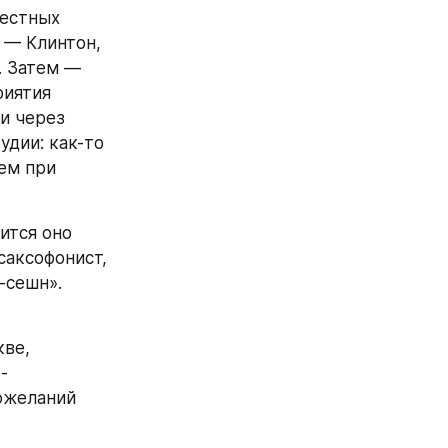
естных 
— Клинтон, 
 Затем — 
иятия 
и через 
дии: как-то 
ем при 
тся оно 
аксофонист, 
сешн». 
ве, 
-
ожеланий 