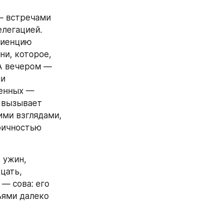
— встречами 
легацией. 
иенцию 
и, которое, 
А вечером — 
и 
енных — 
 вызывает 
ми взглядами, 
ричностью 
 ужин, 
ать, 
— сова: его 
ями далеко 