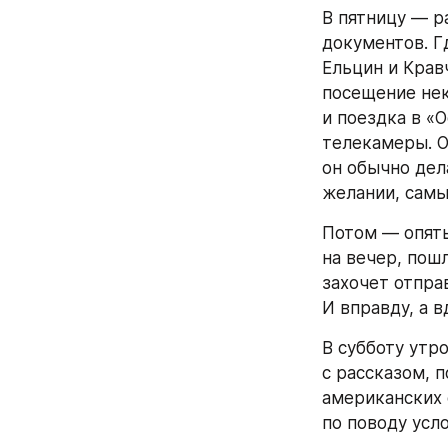
В пятницу — р
документов. Г
Ельцин и Крав
посещение нек
и поездка в «
телекамеры. Об
он обычно дел
желании, самы
Потом — опять
на вечер, пошл
захочет отпра
И вправду, а в
В субботу утр
с рассказом, 
американских 
по поводу усл