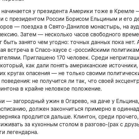
 начинается у президента Америки тоже в Кремле 
и с президентом России Борисом Ельциным и его де
оров — поездка в Свято-Данилов монастырь, на ауд
лексию. Затем — несколько часов свободного времен
т быть занято чем угодно: точных данных пока нет. 
ая встреча в Спасо-хаусе с -российскими политикам
телями. Приглашено 170 человек. Среди неприглаш
который, как дали понять американские источники,
их кругах опасения — не только своими политически
 поведения: не получится ли так, что своей эксцент
линтона в крайне неловкое положение.
и — загородный ужин в Огарево, на даче у Ельцина,
асписанию, должен закончиться примерно в одиннадц
ерняка продлится дальше. Клинтон, среди прочего, 
иживать за кухонным столом в разгово-(рах с друзь
ти легендарна.