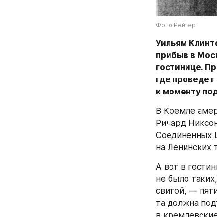
Фото Рейтер
Уильям Клинт
прибыв в Мос
гостинице. Пр
где проведет
к моменту под
В Кремле амер
Ричард Никсон
Соединенных Ш
на Ленинских т
А вот в гостин
не было таких,
свитой, — пяти
та должна под
в кремлевские