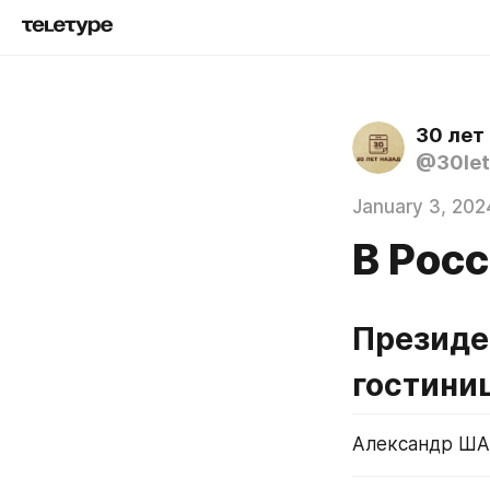
30 лет
@30let
January 3, 202
В Рос
Президе
гостиниц
Александр ША