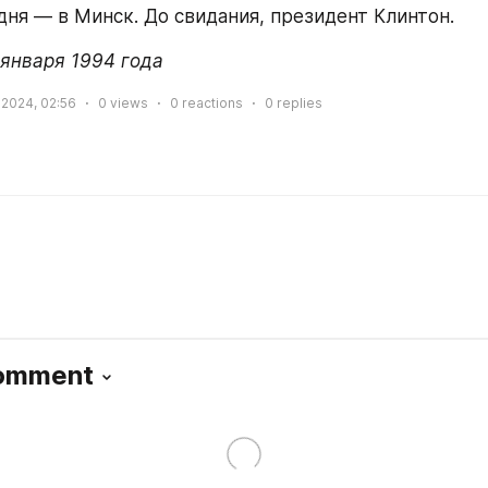
дня — в Минск. До свидания, президент Клинтон.
 января 1994 года
 2024, 02:56
0
views
0
reactions
0
replies
Comment