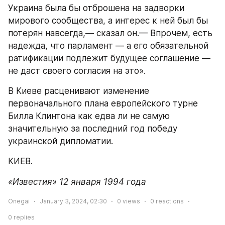
Украина была бы отброшена на задворки 
мирового сообщества, а интерес к ней был бы 
потерян навсегда,— сказал он.— Впрочем, есть 
надежда, что парламент — а его обязательной 
ратификации подлежит будущее соглашение — 
не даст своего согласия на это».
В Киеве расценивают изменение 
первоначального плана европейского турне 
Билла Клинтона как едва ли не самую 
значительную за последний год победу 
украинской дипломатии.
КИЕВ.
«Известия» 12 января 1994 года
Onegai
January 3, 2024, 02:30
0
views
0
reactions
0
replies