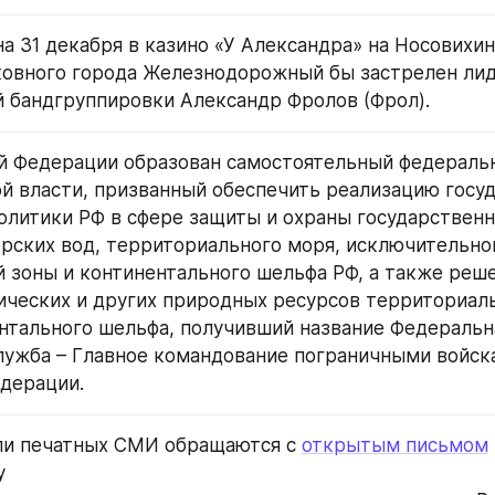
 на 31 декабря в казино «У Александра» на Носовихи
овного города Железнодорожный бы застрелен лид
 бандгруппировки Александр Фролов (Фрол).
й Федерации образован самостоятельный федеральн
й власти, призванный обеспечить реализацию госуд
олитики РФ в сфере защиты и охраны государственн
рских вод, территориального моря, исключительной
 зоны и континентального шельфа РФ, а также решен
ических и других природных ресурсов территориаль
нтального шельфа, получивший название Федеральна
лужба – Главное командование пограничными войска
дерации.
ли печатных СМИ обращаются с 
открытым письмом
у