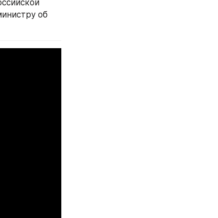
оссийской 
инистру об 