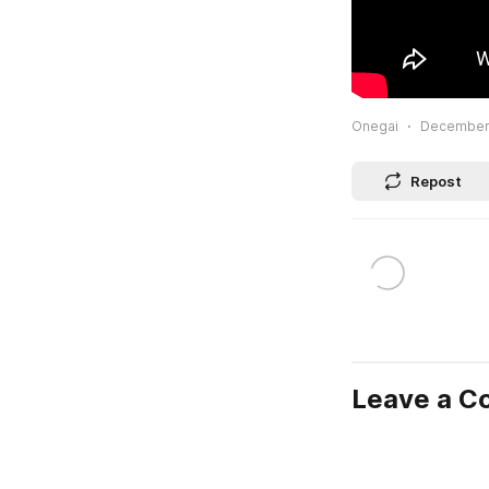
Onegai
December 
Repost
Leave a 