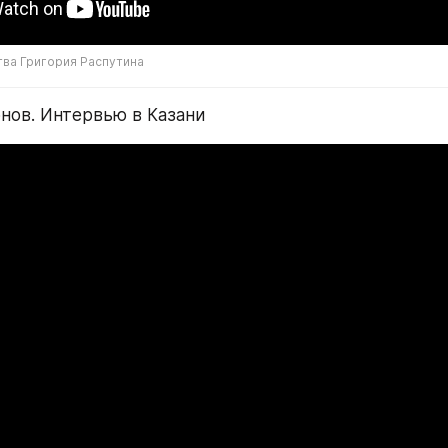
тва Григория Распутина
онов. Интервью в Казани