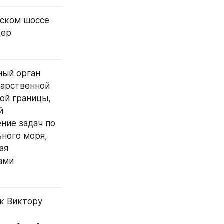
нском шоссе 
ер 
ый орган 
арственной 
ой границы, 
 
ие задач по 
ного моря, 
я 
ми 
 к Виктору 