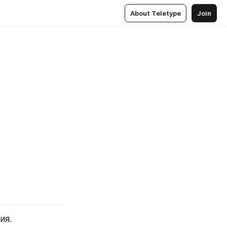
About Teletype
Join
ия.