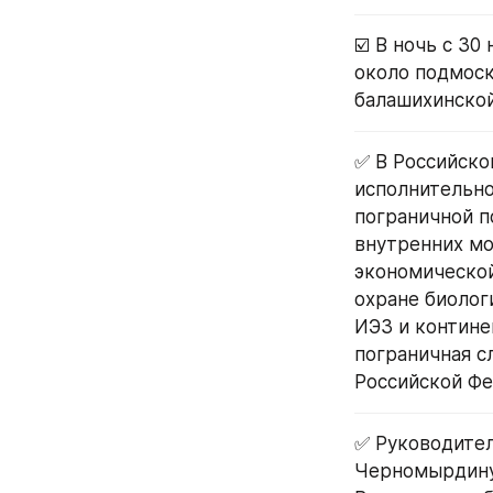
☑️ В ночь с 30
около подмоск
балашихинской
✅ В Российско
исполнительно
пограничной п
внутренних мо
экономической
охране биолог
ИЭЗ и контине
пограничная с
Российской Фе
✅ Руководите
Черномырдин