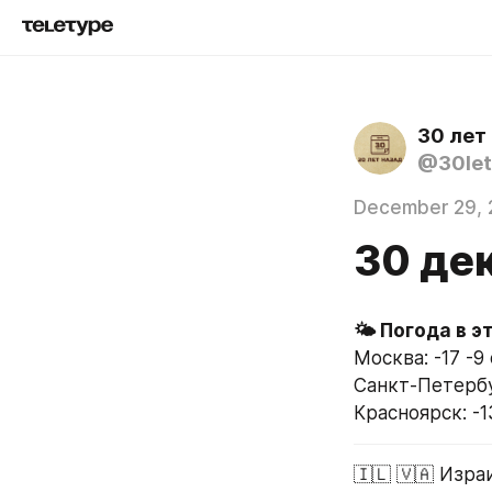
30 лет
@30let
December 29, 
30 де
Москва: -17 -9
Санкт-Петербур
Красноярск: -1
🇮🇱 🇻🇦 Изр