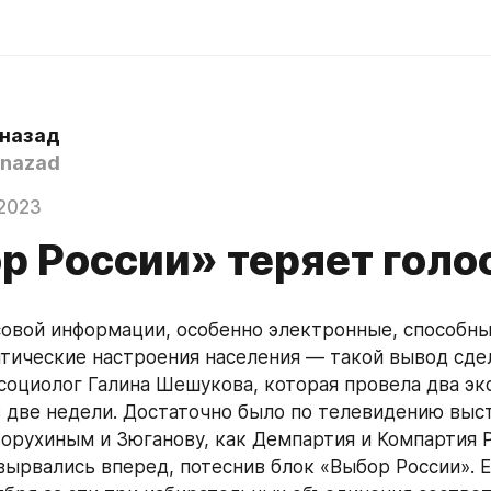
 назад
nazad
2023
р России» теряет голо
овой информации, особенно электронные, способны 
итические настроения населения — такой вывод сдел
социолог Галина Шешукова, которая провела два экс
 две недели. Достаточно было по телевидению выст
ворухиным и Зюганову, как Демпартия и Компартия Р
ырвались вперед, потеснив блок «Выбор России». Е