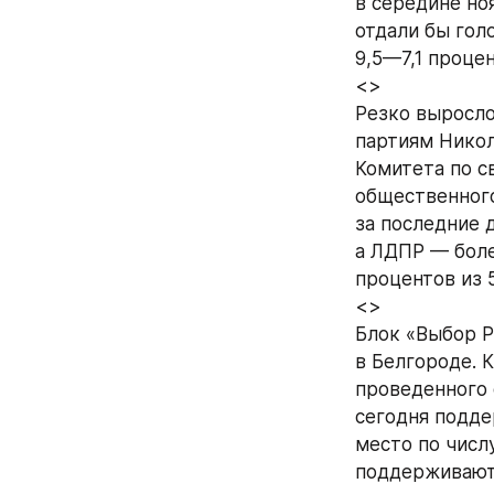
в середине но
отдали бы гол
9,5—7,1 процен
<>
Резко выросло
партиям Никол
Комитета по с
общественного
за последние 
а ЛДПР — более
процентов из 
<>
Блок «Выбор Р
в Белгороде. 
проведенного 
сегодня подде
место по числ
поддерживают 