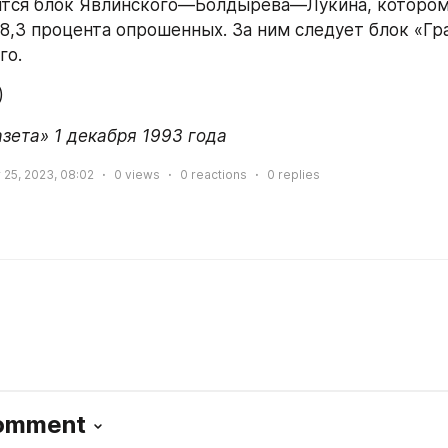
ится блок Явлинского—Болдырева—Лукина, котором
8,3 процента опрошенных. За ним следует блок «Гр
го.
)
азета» 1 декабря 1993 года
25, 2023, 08:02
0
views
0
reactions
0
replies
Comment