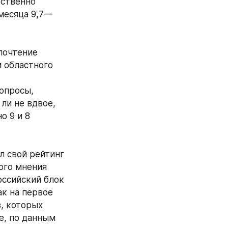
ственно 
 месяца 9,7—
очтение 
 областного 
опросы, 
и не вдвое, 
 9 и 8 
 свой рейтинг 
го мнения 
ссийский блок 
к на первое 
 которых 
, по данным 