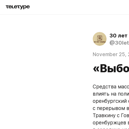
30 лет
@30let
November 25, 
«Выбо
Средства масс
влиять на пол
оренбургский 
с перерывом в
Травкину с Го
оренбуржцев в