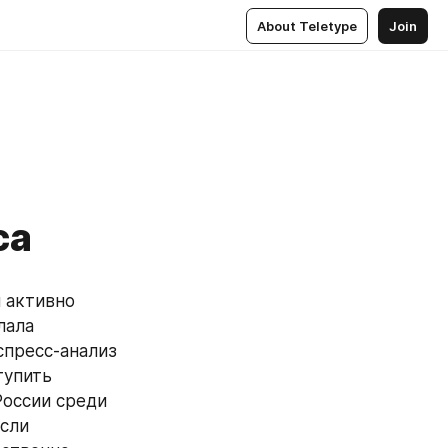
About Teletype
Join
са
активно 
ала 
пресс-анализ 
упить 
оссии среди 
сли 