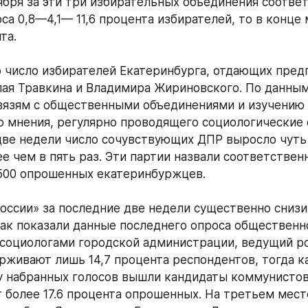
ября за эти три избирательных объединения соответ
оса 0,8—4,1— 11,6 процента избирателей, то в конце
та.
 число избирателей Екатеринбурга, отдающих предп
ая Травкина и Владимира Жириновского. По данным
вязям с общественными объединениями и изучению 
 мнения, регулярно проводящего социологические 
две недели число сочувствующих ДПР выросло чуть л
 чем в пять раз. Эти партии назвали соответственно
500 опрошенных екатеринбуржцев.
оссии» за последние две недели существенно снизил
Как показали данные последнего опроса общественно
социологами городской администрации, ведущий ро
рживают лишь 14,7 процента респондентов, тогда ка
у набранных голосов вышли кандидаты коммунистов,
более 17.6 процента опрошенных. На третьем месте