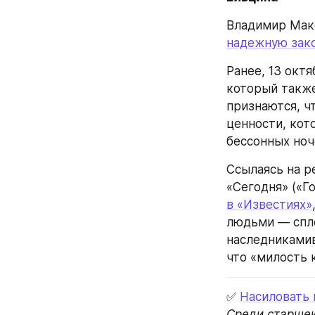
Владимир Макс
надежную зак
Ранее, 13 окт
который также
признаются, чт
ценности, кот
бессонных ноч
Ссылаясь на ре
«Сегодня» («Го
в «Известиях»
людьми — спло
наследникамив
что «милость 
✅ 
Насиловать н
Среди старшек