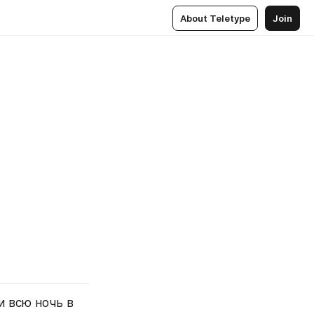
About Teletype
Join
 всю ночь в 