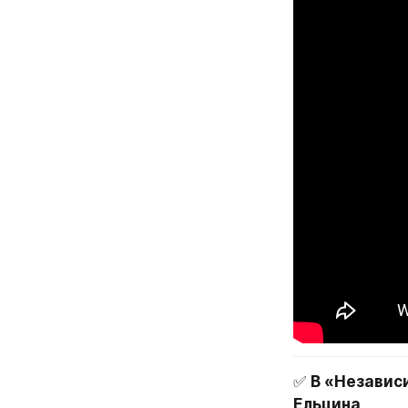
✅ 
В «Независ
Ельцина