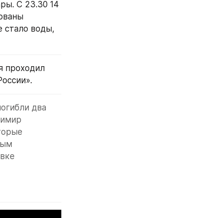
ы. С 23.30 14 
рваны 
 стало воды, 
я проходил 
оссии».
огибли два 
имир 
орые 
ым 
вке 