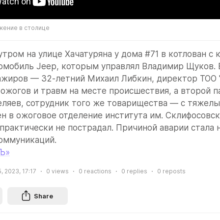
жение в столице
 утром на улице Хачатуряна у дома #71 в котлован с 
омобиль Jeep, которым управлял Владимир Щуков. В
ажиров — 32-летний Михаил Либкин, директор ТОО "
 ожогов и травм на месте происшествия, а второй п
ляев, сотрудник того же товарищества — с тяжелы
н в ожоговое отделение института им. Склифосовско
рактически не пострадал. Причиной аварии стала н
оммуникаций.
Ъ»
, 2023, 17:17
0
views
0
reactions
0
replies
0
reposts
Share