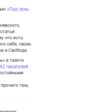
ью 
«Под сень 
нявского, 
статьи 
у что есть 
о себя, своих 
на и Свобода.
» в газете 
42 писателей 
достойными 
прочего тем, 
ровели 