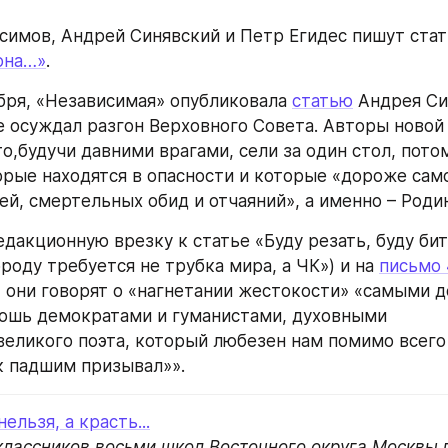
имов, Андрей Синявский и Петр Егидес пишут стат
она…»
.
ября, «Независимая» опубликовала 
статью
 Андрея Си
 осуждал разгон Верховного Совета. Авторы новой 
о,будучи давними врагами, сели за один стол, потом
орые находятся в опасности и которые «дороже самог
ей, смертельных обид и отчаяний», а именно – Роди
дакционную врезку к статье «Буду резать, буду бить
роду требуется не трубка мира, а ЧК») и на 
письмо 
, они говорят о «нагнетании жестокости» «самыми 
шь демократами и гуманистами, духовными 
еликого поэта, который любезен нам помимо всего 
к падшим призывал»».
ельзя, а красть...
лассников восьми школ Восточного округа Москвы п