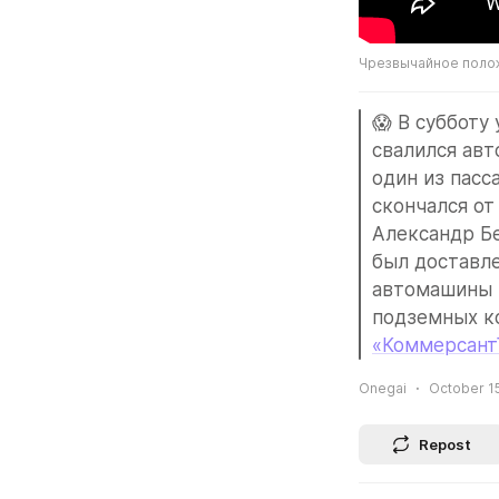
Чрезвычайное поло
😱 В субботу
свалился авт
один из пасс
скончался от
Александр Бе
был доставле
автомашины п
подземных к
«Коммерсант
Onegai
October 15
Repost