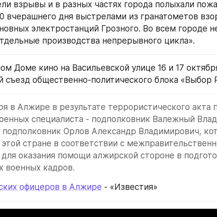
ли взрывы и в разных частях города полыхали пожар
30 вчерашнего дня выстрелами из гранатометов взо
новных электростанций Грозного. Во всем городе не
тдельные производства непрерывного цикла».
ом Доме кино на Васильевской улице 16 и 17 октябр
 съезд общественно-политического блока «Выбор Р
бря в Алжире в результате террористического акта п
оенных специалиста - подполковник Валежный Влад
 подполковник Орлов Александр Владимирович, кот
 этой стране в соответствии с межправительственн
для оказания помощи алжирской стороне в подгото
х военных кадров.
ских офицеров в Алжире
 - «Известия»