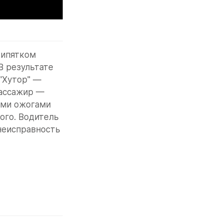
кипятком 
 результате 
Хутор" — 
ассажир — 
ми ожогами 
го. Водитель 
еисправность 