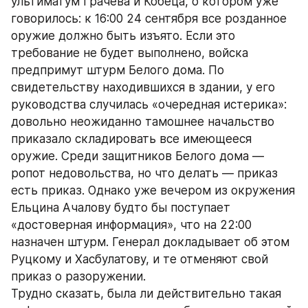
ультиматум Грачева и Кобеца, о котором уже 
говорилось: к 16:00 24 сентября все розданное 
оружие должно быть изъято. Если это 
требование не будет выполнено, войска 
предпримут штурм Белого дома. По 
свидетельству находившихся в здании, у его 
руководства случилась «очередная истерика»: 
довольно неожиданно тамошнее начальство 
приказало складировать все имеющееся 
оружие. Среди защитников Белого дома — 
ропот недовольства, но что делать — приказ 
есть приказ. Однако уже вечером из окружения 
Ельцина Ачалову будто бы поступает 
«достоверная информация», что на 22:00 
назначен штурм. Генерал докладывает об этом 
Руцкому и Хасбулатову, и те отменяют свой 
приказ о разоружении.
Трудно сказать, была ли действительно такая 