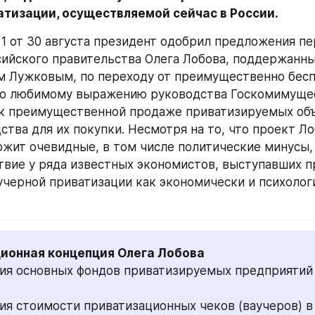
атизации, осуществляемой сейчас в России.
1 от 30 августа президент одобрил предложения пе
ийского правительства Олега Лобова, поддержанны
 Лужковым, по переходу от преимущественно бесп
по любимому выражению руководства Госкомимущес
к преимущественной продаже приватизируемых объе
дства для их покупки. Несмотря на то, что проект 
жит очевидные, в том числе политические минусы, о
твие у ряда известных экономистов, выступавших пр
учерной приватизации как экономически и психологи
я основных фондов приватизируемых предприятий в
я стоимости приватизационных чеков (ваучеров) в 