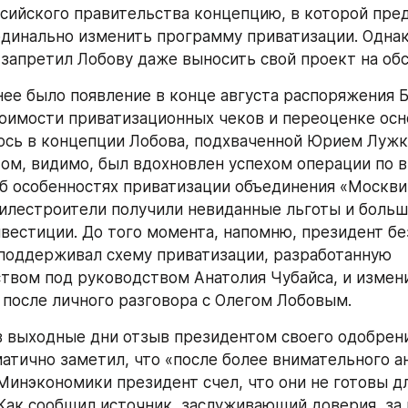
сийского правительства концепцию, в которой предл
рдинально изменить программу приватизации. Однак
апретил Лобову даже выносить свой проект на об
ее было появление в конце августа распоряжения Б.
оимости приватизационных чеков и переоценке осно
ось в концепции Лобова, подхваченной Юрием Лужк
ом, видимо, был вдохновлен успехом операции по вы
б особенностях приватизации объединения «Москвич
илестроители получили невиданные льготы и больш
естиции. До того момента, напомню, президент без
поддерживал схему приватизации, разработанную 
вом под руководством Анатолия Чубайса, и измени
 после личного разговора с Олегом Лобовым.
 выходные дни отзыв президентом своего одобрени
атично заметил, что «после более внимательного ан
инэкономики президент счел, что они не готовы для
 Как сообщил источник, заслуживающий доверия, за п