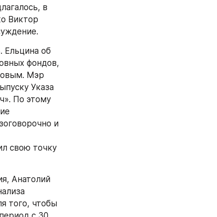
агалось, в 
о Виктор 
суждение.
 Ельцина об 
вных фондов, 
овым. Мэр 
пуску Указа 
». По этому 
ие 
оговорочно и 
л свою точку 
я, Анатолий 
ализа 
 того, чтобы 
ериод с 30 