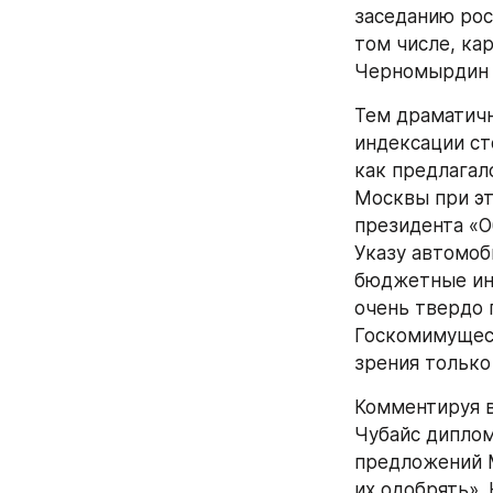
заседанию рос
том числе, ка
Черномырдин з
Тем драматичн
индексации ст
как предлагал
Москвы при эт
президента «О
Указу автомоб
бюджетные инв
очень твердо 
Госкомимущест
зрения только
Комментируя в
Чубайс диплом
предложений М
их одобрять».