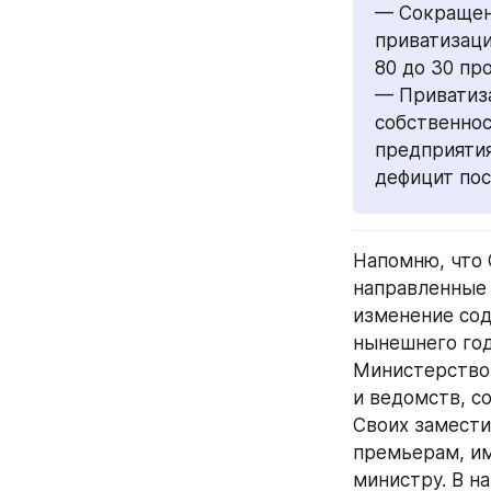
— Сокращени
приватизаци
80 до 30 пр
— Приватиза
собственнос
предприятия
дефицит пос
Напомню, что 
направленные 
изменение сод
нынешнего год
Министерство 
и ведомств, с
Своих замести
премьерам, им
министру. В н