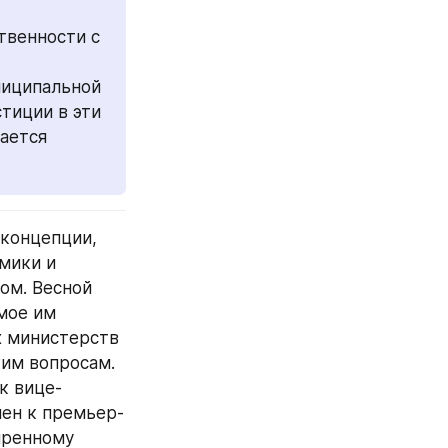
венности с 
иципальной 
тиции в эти 
ается 
концепции, 
мики и 
м. Весной 
мое им 
 министерств 
им вопросам. 
к вице-
нен к премьер-
ренному 