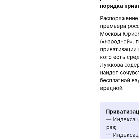
порядка прив
Распоряжение 
премьера росс
Москвы Юрием
(«народной», 
приватизации 
кого есть сре
Лужкова содер
найдет сочувс
бесплатной ва
вредной.
— Индексаци
раз;
— Индексаци