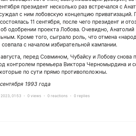
сентября президент несколько раз встречался с Анат
суждал с ним лобовскую концепцию приватизаций. П
состоялась 11 сентября, после чего президент и отоз
об одобрении проекта Лобова. Очевидно, Анатолий 
ьным. Кроме того, сыграло роль, что отмена «народ
 совпала с началом избирательной кампании.
е августа, перед Совмином, Чубайсу и Лобову снова 
од контролем премьера Виктора Черномырдина и со
 которые по сути прямо противоположны.
 сентября 1993 года
 2023, 01:53
0
views
0
reactions
0
replies