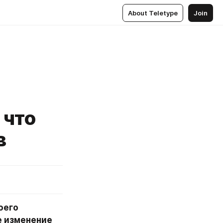
About Teletype
Join
 что
в
его 
 изменение 