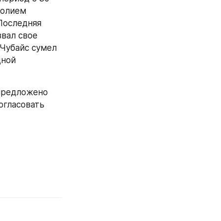
олием 
оследняя 
вал свое 
Чубайс сумел 
ной 
предложено 
гласовать 