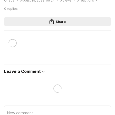
Onegai
August 19, 2023, 09:24
0
views
0
reactions
0
replies
Share
Leave a Comment