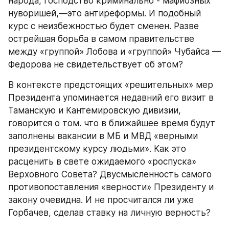
народа, господство криминально - мафиозных 
нуворишей,—это антиреформы. И подобный 
курс с неизбежностью будет сменен. Разве 
острейшая борьба в самом правительстве 
между «группой» Лобова и «группой» Чубайса — 
Федорова не свидетельствует об этом?
В контексте предстоящих «решительных» мер 
Президента упоминается недавний его визит в 
Таманскую и Кантемировскую дивизии, 
говорится о том. что в ближайшее время будут 
заполнены вакансии в МБ и МВД «верными 
президентскому курсу людьми». Как это 
расценить в свете ожидаемого «роспуска» 
Верховного Совета? Двусмысленность самого 
противопоставления «верности» Президенту и 
закону очевидна. И не просчитался ли уже 
Горбачев, сделав ставку на личную верность?