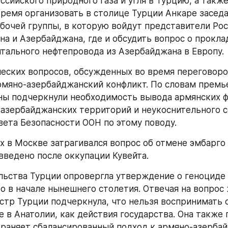
ссийского природного газа и угля в Турцию, а также
ремя организовать в столице Турции Анкаре заседа
бочей группы, в которую войдут представители Росс
на и Азербайджана, где и обсудить вопрос о проклад
тального нефтепровода из Азербайджана в Европу.
еских вопросов, обсужденных во время переговоров
рмяно-азербайджанский конфликт. По словам премь
ны подчеркнули необходимость вывода армянских 
 азербайджанских территорий и неукоснительного с
ета Безопасности ООН по этому поводу.
х в Москве затрагивался вопрос об отмене эмбарго 
введено после оккупации Кувейта.
льства Турции опровергла утверждение о геноциде 
 в начале нынешнего столетия. Отвечая на вопрос 
тр Турции подчеркнула, что нельзя воспринимать с
 в Анатолии, как действия государства. Она также п
храняет сбалансированный подход к армяно-азербай