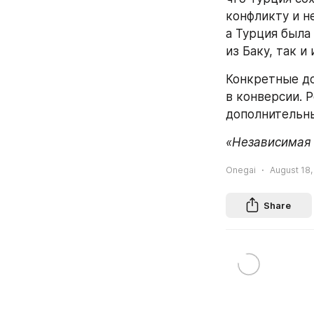
конфликту и н
а Турция была
из Баку, так 
Конкретные до
в конверсии. 
дополнительны
«Независимая 
Onegai
August 18,
Share