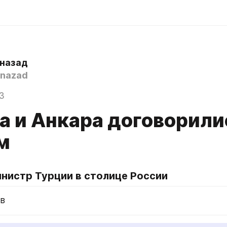
 назад
nazad
3
а и Анкара договорили
м
нистр Турции в столице России
в