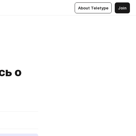
About Teletype
Join
сь о