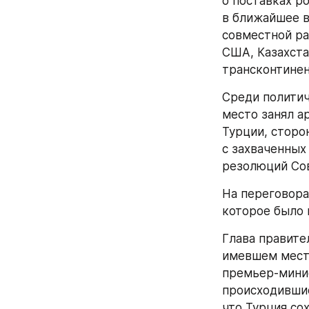
о поставках ро
в ближайшее в
совместной ра
США, Казахста
трансконтинен
Среди политич
место занял а
Турции, сторо
с захваченных
резолюций Сов
На переговора
которое было 
Глава правите
имевшем место
премьер-минис
происходившие
что Турция со