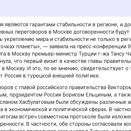
ия являются гарантами стабильности в регионе, и до
евных переговоров в Москве договоренности будут 
ь укреплению мира и стабильности не только в реги
точках планеты», — заявила на пресс-конференции 9
ита в Москву премьер-министр Турции г-жа Тансу Чи
нула, что первый визит в качестве главы правительс
в Москву. И это, по ее мнению, свидетельствует о т
т Россия в турецкой внешней политике.
воров с главой российского правительства Виктором
м, пpgзидентом России Борисом Ельциным, а также
сланом Хасбулатовым были обсуждены различные а
а в экономической и политической сферах. В частнос
 итогам встреч совместном протоколе были изложе
ренности. В частности, обе стороны согласовали воп