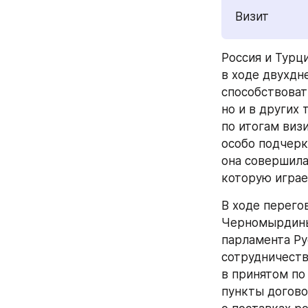
Визит
Россия и Турц
в ходе двухдн
способствоват
но и в других 
по итогам виз
особо подчерк
она совершила 
которую играе
В ходе перего
Черномырдины
парламента Ру
сотрудничеств
в принятом по
пункты догово