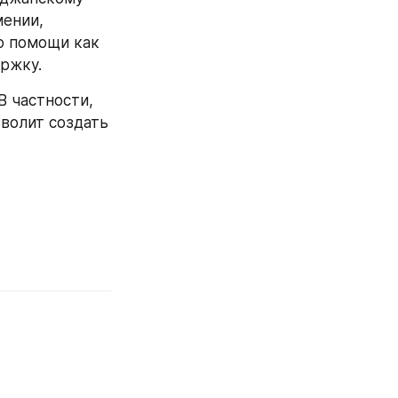
ении, 
о помощи как 
ержку.
 частности, 
волит создать 