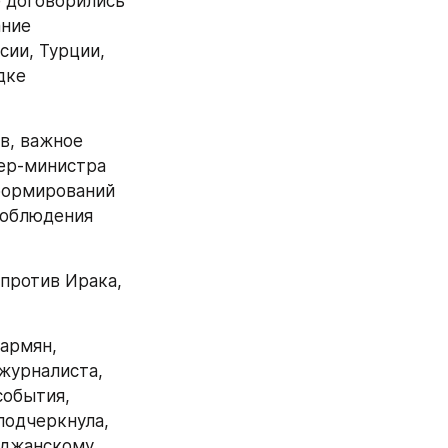
 договорились 
ние 
ии, Турции, 
ке 
, важное 
ер-министра 
формирований 
облюдения 
против Ирака, 
армян, 
журналиста, 
обытия, 
одчеркнула, 
джанскому 