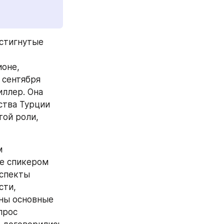
стигнутые 
оне, 
 сентября 
ллер. Она 
тва Турции 
ой роли, 
 
 спикером 
спекты 
ти, 
ны основные 
рос 