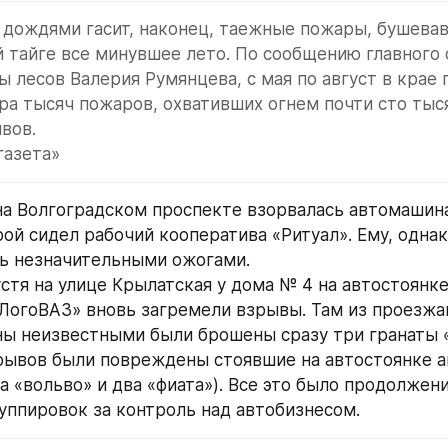
е дождями гасит, наконец, таежные пожары, бушевав
 тайге все минувшее лето. По сообщению главного 
ы лесов Валерия Румянцева, с мая по август в крае 
ра тысяч пожаров, охвативших огнем почти сто тыся
вов.
газета»
 на Волгоградском проспекте взорвалась автомашина 
ой сидел рабочий кооператива «Ритуал». Ему, однако
ь незначительными ожогами.
устя на улице Крылатская у дома № 4 на автостоянке
ЛогоВАЗ» вновь загремели взрывы. Там из проезжа
ы неизвестными были брошены сразу три гранаты «
рывов были повреждены стоявшие на автостоянке а
а «вольво» и два «фиата»). Все это было продолжен
уппировок за контроль над автобизнесом.