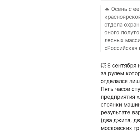
🔥 Осень с е
красноярской
отдела охран
оного полуто
лесных масси
«Российская 
💥 8 сентября
за рулем котор
отделался лиш
Пять часов сп
предприятия «
стоянки машин
результате вз
(два джипа, дв
московских гр