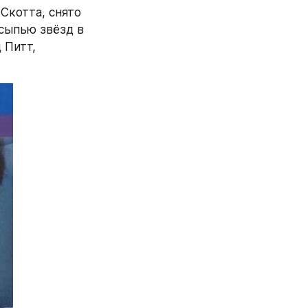
котта, снято 
сыпью звёзд в 
Питт, 