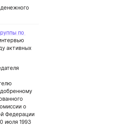
 денежного 
руппы по 
интервью 
у активных 
дателя 
телю 
одобренному 
ванного 
омиссии о 
й Федерации 
 июля 1993 