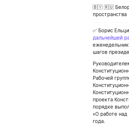
🇧🇾 🇷🇺 Бел
пространства
✅ Борис Ельци
дальнейшей ра
еженедельнику
шагов президе
Руководителем
Конституционн
Рабочей групп
Конституционн
Конституционн
проекта Конст
порядке выпол
«О работе над
года.