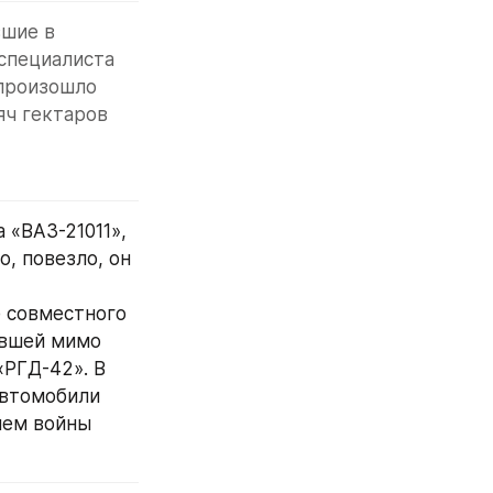
шие в 
специалиста 
произошло 
ч гектаров 
«ВАЗ-21011», 
, повезло, он 
 совместного 
вшей мимо 
РГД-42». В 
втомобили 
ием войны 