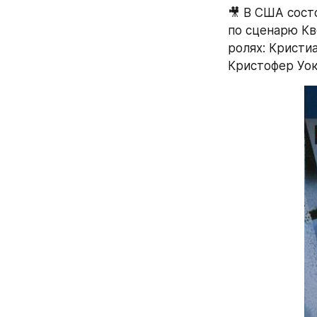
🎥 В США сост
по сценарю Кв
ролях: Кристи
Кристофер Уок