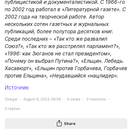
публицистикой и документалистикой. С 1966-го 
по 2002 год работал в «Литературной газете». С 
2002 года на творческой работе. Автор 
нескольких сотен газетных и журнальных 
публикаций, более полутора десятков книг. 
Среди последних – «Так кто же развалил 
Союз?», «Так кто же расстрелял парламент?», 
«1996: как Зюганов не стал президентом», 
«Почему он выбрал Путина?», «Ельцин. Лебедь. 
Хасавюрт», «Ельцин против Горбачева, Горбачев 
против Ельцина», «Неудавшийся «нацлидер».
Источник
Onegai
August 6, 2023, 06:56
0
views
0
reactions
0
replies
Share