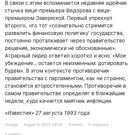
В связи с этим вспоминается недавняя идейная 
стычка вице-премьера Федорова с вице-
премьером Заверюхой. Первый упрекнул 
второго, что тот «сознательно стремится 
развалить финансовую политику’ государства, 
постоянно проталкивает через правительство 
решения, экономически не обоснованные». 
Аграрный лидер ответил коротко и ясно: «Мое 
убеждение... остается неизменным: дотировать 
будем». В этом контексте противоречия 
правительства с парламентом, как ни странно, 
становятся второстепенными. Противоречия в 
самом правительстве определят в ближайшие 
недели, куда качнется маятник инфляции.
«Известия» 27 августа 1993 года
Onegai
August 6, 2023, 06:50
0
views
0
reactions
0
replies