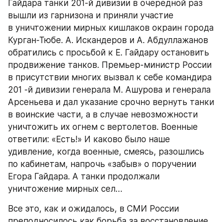
Гайдара танки 201-й дивизии в очередной раз 
вышли из гарнизона и приняли участие 
в уничтожении мирных кишлаков окраин города 
Курган-Тюбе. А. Искандеров и А. Абдуллажанов 
обратились с просьбой к Е. Гайдару остановить 
продвижение танков. Премьер-министр России 
в присутствии многих вызвал к себе командира 
201 -й дивизии генерала М. Ашурова и генерала 
Арсеньева и дал указание срочно вернуть танки 
в воинские части, а в случае невозможности 
уничтожить их огнем с вертолетов. Военные 
ответили: «Есть!» И каково было наше 
удивление, когда военные, смеясь, разошлись 
по кабинетам, напрочь «забыв» о поручении 
Егора Гайдара. А танки продолжали 
уничтожение мирных сел…
Все это, как и ожидалось, в СМИ России 
преподносилось как борьба за восстановление 