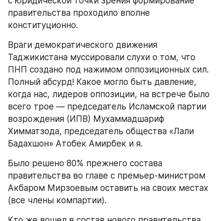
с юридической точки зрения формирование 
правительства проходило вполне 
конституционно.
Враги демократического движения 
Таджикистана муссировали слухи о том, что 
ПНП создано под нажимом оппозиционных сил. 
Полный абсурд! Какое могло быть давление, 
когда нас, лидеров оппозиции, на встрече было 
всего трое — председатель Исламской партии 
возрождения (ИПВ) Мухаммадшариф 
Химматзода, председатель общества «Лали 
Бадахшон» Атобек Амирбек и я.
Было решено 80% прежнего состава 
правительства во главе с премьер-министром 
Акбаром Мирзоевым оставить на своих местах 
(все члены компартии).
Кто же вошел в состав нового правительства, 