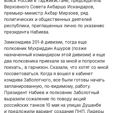
войск России в Таджикистане, председатель 
Верховного Совета Акбаршо Искандаров, 
премьер-министр Акбар Мирзоев, ряд 
политических и общественных деятелей 
республики, приглашенных лично по указанию 
президента Набиева.
Замкомдива 201-й дивизии, тогда еще 
полковник Мухриддин Ашуров (позже 
назначенный командиром этой дивизии) и еще 
два полковника приехали за мной и попросили 
поехать., в гарнизон. Сказали, что хотят со мной 
посоветоваться. Когда я вошел в кабинет 
комдива Заболотного, все были готовы начать 
запланированную, по-видимому, работу. 
Президент Набиев и полковник Заболотный 
выразили сожаление по поводу акций 
российских танков 10 мая на улицах Душанбе 
и предложили вариант создания ПНП. Лидеры 