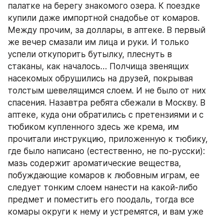
палатке на берегу знакомого озера. К поездке 
купили даже импортной снадобье от комаров. 
Между прочим, за доллары, в аптеке. В первый 
же вечер смазали им лица и руки. И только 
успели откупорить бутылку, плеснуть в 
стаканы, как началось… Полчища звенящих 
насекомых обрушились на друзей, покрывая 
толстым шевелящимся слоем. И не было от них 
спасения. Назавтра ребята сбежали в Москву. В 
аптеке, куда они обратились с претензиями и с 
тюбиком купленного здесь же крема, им 
прочитали инструкцию, приложенную к тюбику, 
где было написано (естественно, не по-русски): 
мазь содержит ароматические вещества, 
побуждающие комаров к любовным играм, ее 
следует тонким слоем нанести на какой-либо 
предмет и поместить его поодаль, тогда все 
комары округи к нему и устремятся, и вам уже 