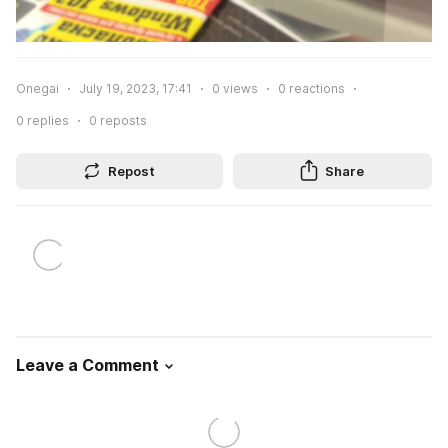
Onegai
July 19, 2023, 17:41
0
views
0
reactions
0
replies
0
reposts
Repost
Share
Leave a Comment