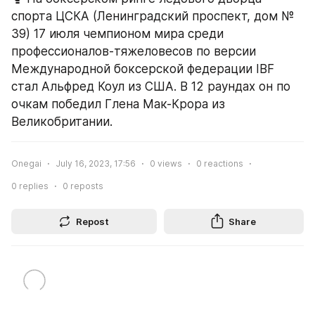
спорта ЦСКА (Ленинградский проспект, дом № 
39) 17 июля чемпионом мира среди 
профессионалов-тяжеловесов по версии 
Международной боксерской федерации IBF 
стал Альфред Коул из США. В 12 раундах он по 
очкам победил Глена Мак-Крора из 
Великобритании.
Onegai
July 16, 2023, 17:56
0
views
0
reactions
0
replies
0
reposts
Repost
Share