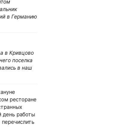
том 
альник 
й в Германию 
а в Кривцово 
него поселка 
ались в наш 
ануне 
ом ресторане 
странных 
 день работы 
 перечислить 