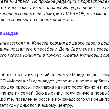
ете 16 апреля. По просьбе редакции с корреспонден
третился заместитель начальника управления — нач
гионального контроля Дмитрий ШАБАНОВ, выезжавши
шего знакомства с положением дел.
оправдан
нгазстроя» А. Кочетов кормил во дворе своего дом
 внук позвал его к телефону. Дочь Светлана из сосед
го успела крикнуть в трубку: «Братья Куликовы ворв
Арбате открылся третий по счету «Макдоналдс». Нак
СП «Москва-Макдоналдс» устроили в новом арбатск
ер для прессы, пригласив на него российских и ино
членов их семей. Всю выручку, полученную в первый
Арбате, правление российско-канадского СП решило
етскому онкологическому центру.