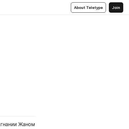
About Teletype
Join
гнании Жаном 