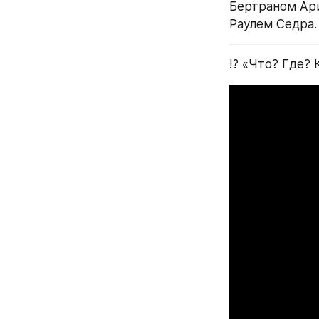
Бертраном Ари
Раулем Седра.
⁉️ «Что? Где? 