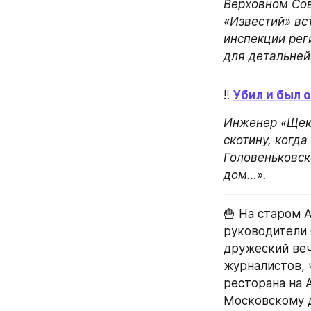
Верховном Сов
«Известий» вс
инспекции ре
для детальней
‼️ 
Убил и был 
Инженер «Щеки
скотину, когда
Головеньковско
дом…».
🍟 На старом 
руководители 
дружеский веч
журналистов, 
ресторана на 
Московскому д