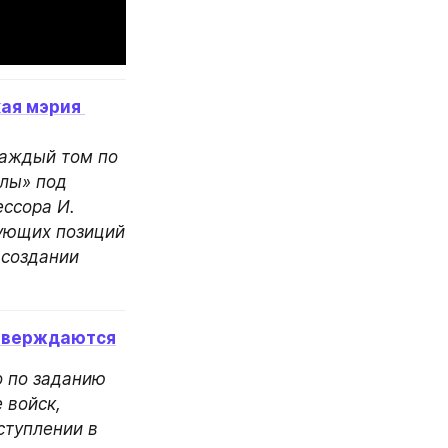
ая мэрия 
аждый том по 
лы» под 
ссора И. 
ующих позиций 
создании 
дтверждаются
 по заданию 
войск, 
туплении в 