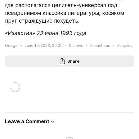
где располагался целитель-универсал под 
псевдонимом классика литературы, косяком 
прут страждущие похудеть.
«Известия» 23 июня 1993 года
Onegai
June 10, 2023, 09:06
0
views
0
reactions
0
replies
Share
Leave a Comment