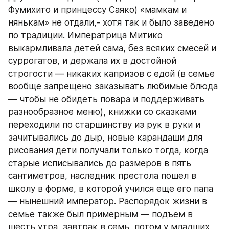
Фумихито и принцессу Саяко) «мамкам и 
нянькам» не отдали,- хотя так и было заведено 
по традиции. Императрица Митико 
выкармливала детей сама, без всяких смесей и 
суррогатов, и держала их в достойной 
строгости — никаких капризов с едой (в семье 
вообще запрещено заказывать любимые блюда 
— чтобы не обидеть повара и поддерживать 
разнообразное меню), книжки со сказками 
переходили по старшинству из рук в руки и 
зачитывались до дыр, новые карандаши для 
рисования дети получали только тогда, когда 
старые исписывались до размеров в пять 
сантиметров, наследник престола пошел в 
школу в форме, в которой учился еще его папа 
— нынешний император. Распорядок жизни в 
семье также был примерным — подъем в 
шесть утра, завтрак в семь, потом у младших 