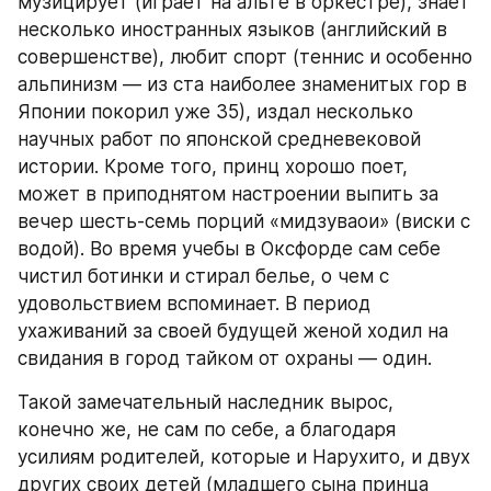
музицирует (играет на альте в оркестре), знает 
несколько иностранных языков (английский в 
совершенстве), любит спорт (теннис и особенно 
альпинизм — из ста наиболее знаменитых гор в 
Японии покорил уже 35), издал несколько 
научных работ по японской средневековой 
истории. Кроме того, принц хорошо поет, 
может в приподнятом настроении выпить за 
вечер шесть-семь порций «мидзуваои» (виски с 
водой). Во время учебы в Оксфорде сам себе 
чистил ботинки и стирал белье, о чем с 
удовольствием вспоминает. В период 
ухаживаний за своей будущей женой ходил на 
свидания в город тайком от охраны — один.
Такой замечательный наследник вырос, 
конечно же, не сам по себе, а благодаря 
усилиям родителей, которые и Нарухито, и двух 
других своих детей (младшего сына принца 