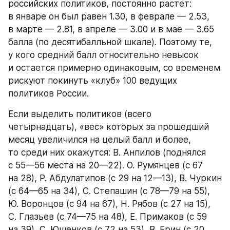
российских политиков, постоянно растет: 
в январе он был равен 1.30, в феврале — 2.53, 
в марте — 2.81, в апреле — 3.00 и в мае — 3.65 
балла (по десятибалльной шкале). Поэтому те, 
у кого средний балл относительно невысок 
и остается примерно одинаковым, со временем 
рискуют покинуть «клуб» 100 ведущих 
политиков России.
Если выделить политиков (всего 
четырнадцать), «вес» которых за прошедший 
месяц увеличился на целый балл и более, 
то среди них окажутся: В. Анпилов (поднялся 
с 55—56 места на 20—22). О. Румянцев (с 67 
на 28), Р. Абдулатипов (с 29 на 12—13), В. Чуркин 
(с 64—65 на 34), С. Степашин (с 78—79 на 55), 
Ю. Воронцов (с 94 на 67), Н. Рябов (с 27 на 15), 
С. Глазьев (с 74—75 на 48), Е. Примаков (с 59 
на 39), С. Юшенков (с 72 на 53), В. Ерин (с 20 