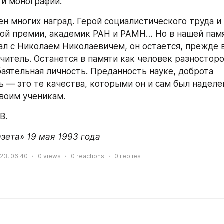
 и монографий.
ен многих наград. Герой социалистического труда и 
ой премии, академик РАН и РАМН… Но в нашей памят
тал с Николаем Николаевичем, он остается, прежде в
Учитель. Останется в памяти как человек разносторо
баятельная личность. Преданность науке, доброта 
ь — это те качества, которыми он и сам был наделен
своим ученикам.
В.
азета» 19 мая 1993 года
23, 06:40
0
views
0
reactions
0
replies