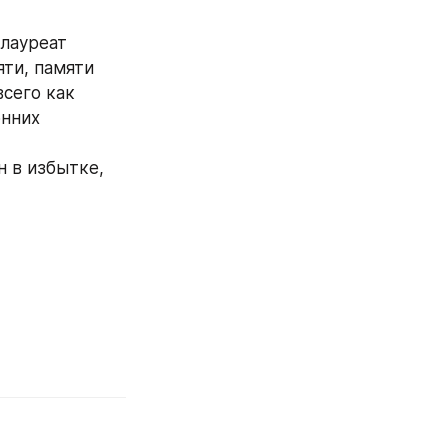
лауреат 
и, памяти 
сего как 
нних 
 в избытке, 