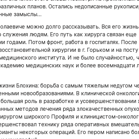
различных планов. Остались недописанные рукописи,
нные замыслы…
олаевиче можно долго рассказывать. Вся его жизнь
 служения людям. Его путь как хирурга связан еще 
и годами. Потом фронт, работа в госпиталях. После
осстановительной хирургии в г. Горьком и на посту
медицинского института. И не было случайностью, ч
Академию медицинских наук и более восемнадцати л
жизни Блохина: борьба с самым тяжелым недугом ч
енными новообразованиями. В клинической онкологи
большая роль в разработке и усовершенствовании х
нных методов лечения ряда злокачественных опухо
ирургом широкого Профиля и клиницистом-онколого
ершенствовал технику ряда оперативных вмешательс
рианты некоторых операций. Его пером написано бол