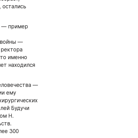
 остались 
 — пример 
 войны — 
 ректора 
то именно 
ет находился 
еловечества — 
и ему 
ирургических 
лей Будучи 
м Н. 
тв. 
ее 300 