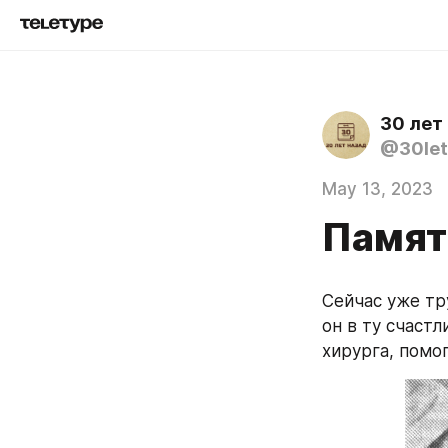
30 лет
@30let
May 13, 2023
Памят
Сейчас уже тру
он в ту счастл
хирурга, помо