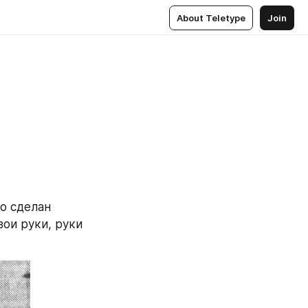
About Teletype
Join
о сделан 
ои руки, руки 