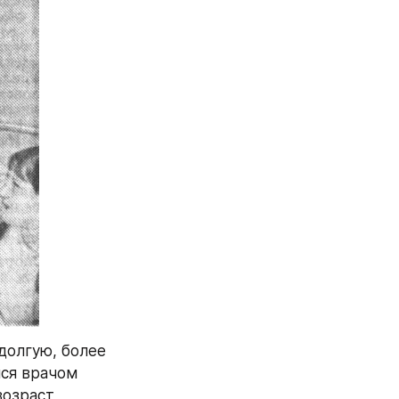
долгую, более 
ся врачом 
озраст, 