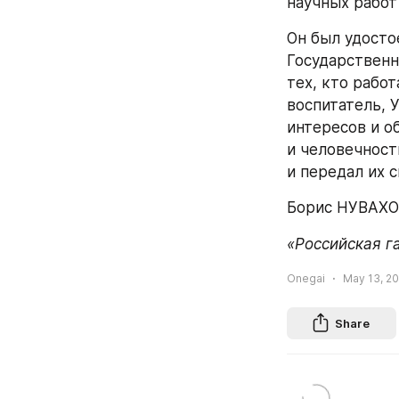
научных работ
Он был удосто
Государственн
тех, кто рабо
воспитатель, 
интересов и о
и человечност
и передал их 
Борис НУВАХО
«Российская г
Onegai
May 13, 20
Share