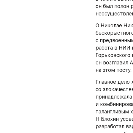
он был полон 
неосуществле
О Николае Ник
бескорыстного
с предвоенным
работа в НИИ в
Горьковского 
он возглавил 
на этом посту.
Главное дело 
со злокачеств
принадлежала 
и комбинирова
талантливым х
Н Блохин усов
разработал ва