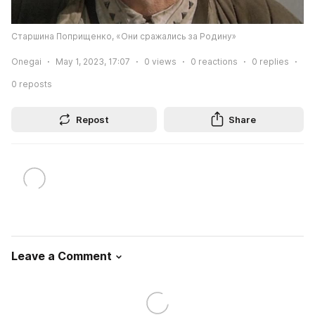
Старшина Поприщенко, «Они сражались за Родину»
Onegai
May 1, 2023, 17:07
0
views
0
reactions
0
replies
0
reposts
Repost
Share
Leave a Comment