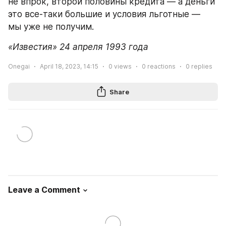
не впрок, второй половины кредита — а деньги 
это все-таки большие и условия льготные — 
мы уже не получим.
«Известия» 24 апреля 1993 года
Onegai
April 18, 2023, 14:15
0
views
0
reactions
0
replies
Share
Leave a Comment