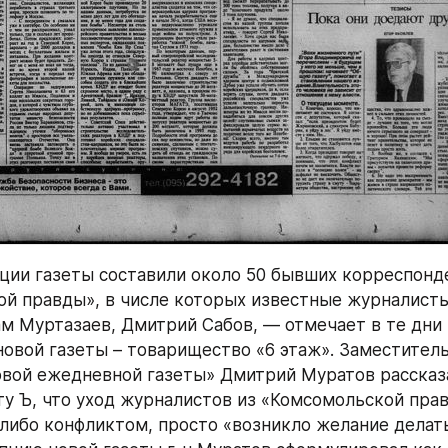
ции газеты составили около 50 бывших корреспонде
й правды», в числе которых известные журналисты
м Муртазаев, Дмитрий Сабов, — отмечает в те дни 
новой газеты – товарищество «6 этаж». Заместитель 
вой ежедневной газеты» Дмитрий Муратов рассказа
у Ъ, что уход журналистов из «Комсомольской прав
либо конфликтом, просто «возникло желание делать