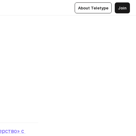
About Teletype
Join
рство» с 