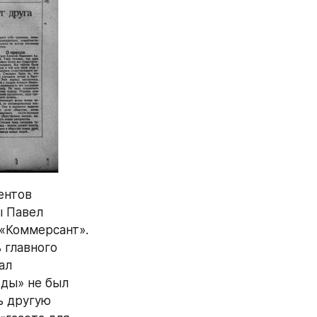
нтов 
 Павел 
«Коммерсант». 
главного 
л 
ды» не был 
 другую 