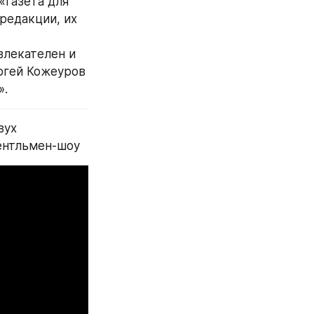
газета для 
редакции, их 
лекателен и 
ргей Кожеуров 
».
ух 
ентльмен-шоу