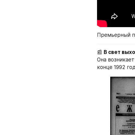
Премьерный по
📰 
В свет вых
Она возникает
конце 1992 го