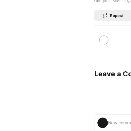
Onegai
March 31, 
Repost
Leave a 