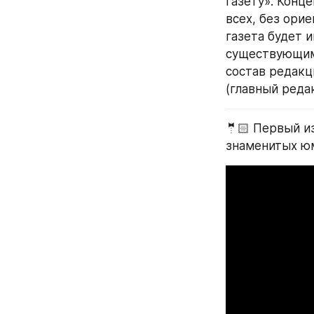
газету». Конц
всех, без ори
газета будет 
существующими
состав редакц
(главный реда
🤵🏻 Первый и
знаменитых юм