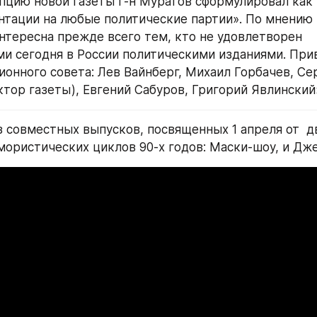
епцию новой газеты г-н Муратов сформулировал как «
ентации на любые политические партии». По мнению 
интересна прежде всего тем, кто не удовлетворен 
 сегодня в России политическими изданиями. Прив
ионного совета: Лев Вайнберг, Михаил Горбачев, Се
ктор газеты), Евгений Сабуров, Григорий Явлинский
з совместных выпусков, посвященных 1 апреля от  дв
ористических циклов 90-х годов: Маски-шоу, и Дж