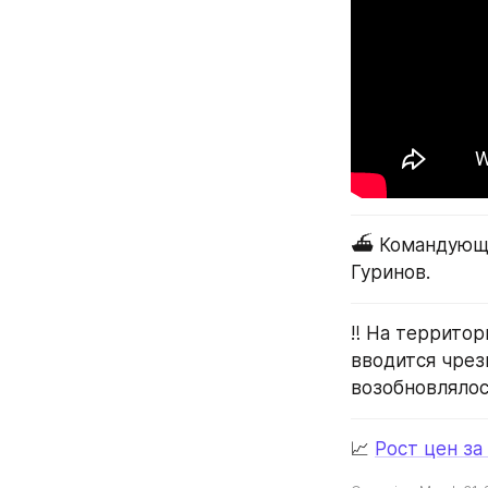
⛴ Командующим
Гуринов.
‼️ На террито
вводится чрез
возобновлялос
📈 
Рост цен за