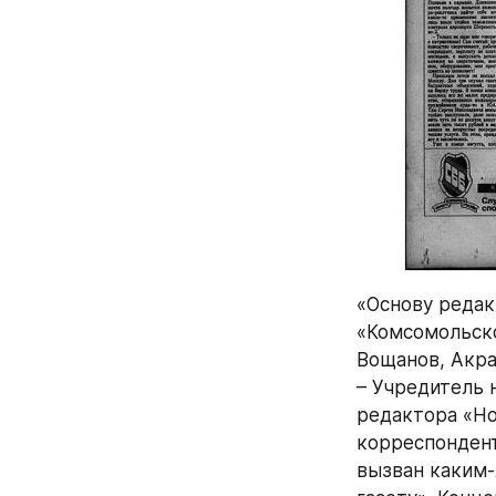
«Основу редак
«Комсомольско
Вощанов, Акра
– Учредитель 
редактора «Но
корреспондент
вызван каким-