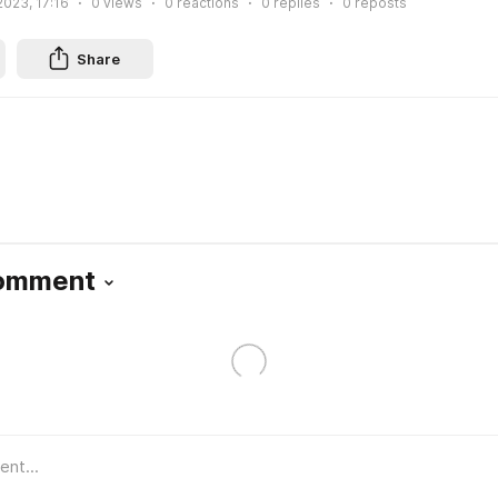
2023, 17:16
0
views
0
reactions
0
replies
0
reposts
Share
Comment