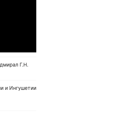
мирал Г.Н. 
и и Ингушетии 