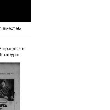
т вместе!»
 правды» в 
 Кожеуров.