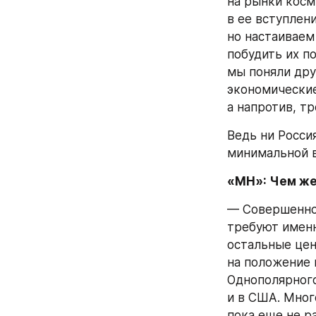
на рынки косм
в ее вступлен
но настаиваем
побудить их п
мы поняли друг
экономические
а напротив, т
Ведь ни Росси
минимальной в
«МН»: Чем же
— Совершенно 
требуют именн
остальные цен
на положение в
Однополярного 
и в США. Мног
пока еще не р