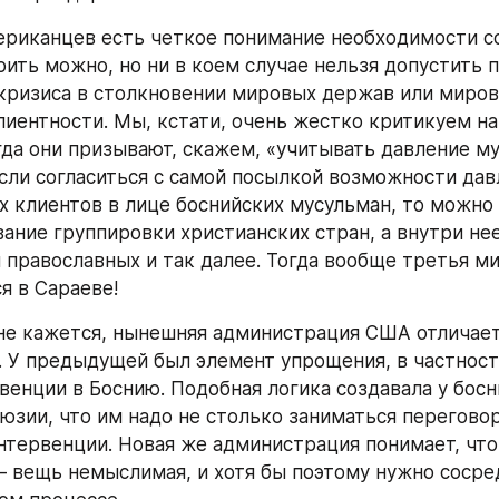
американцев есть четкое понимание необходимости с
рить можно, но ни в коем случае нельзя допустить 
кризиса в столкновении мировых держав или мировы
лиентности. Мы, кстати, очень жестко критикуем на
гда они призывают, скажем, «учитывать давление му
если согласиться с самой посылкой возможности давл
 клиентов в лице боснийских мусульман, то можно 
ание группировки христианских стран, а внутри нее
и православных и так далее. Тогда вообще третья ми
я в Сараеве!
не кажется, нынешняя администрация США отличает
 У предыдущей был элемент упрощения, в частности
венции в Боснию. Подобная логика создавала у босн
юзии, что им надо не столько заниматься переговор
нтервенции. Новая же администрация понимает, что 
 вещь немыслимая, и хотя бы поэтому нужно сосред