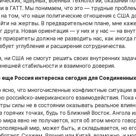
ических, ядерных, военных технологий, оказании по
ии в ГАТТ. Мы понимаем, что это — трудные проблем
 на том, что наши политические отношения с США д
ойти на жертвы. В предварительном плане, мне кажет
 друга. Новая ориентация — у них и у нас — на внут
 приоритеты должна не разводить нас, как иногда го
ребует углубления и расширения сотрудничества.
я, ни США не смогут решить своих внутренних задач 
нешней стабильности и взаимного доверия.
 еще Россия интересна сегодня для Соединенны
ясно, что многочисленные конфликтные ситуации в
о российско-американского взаимодействия. Пока 
тры силы не в состоянии оказывать реальное влияни
 горячих точках, будь то Ближний Восток. Ангола и
мира явно не получается, хотя об этом много говорят
ополярный мир, может быть, и складывается, но ег
аботают. Скажем. Япония или Китай, возможно, и мог