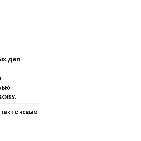
х дел 
 
ью 
КОВУ.
такт с новым 