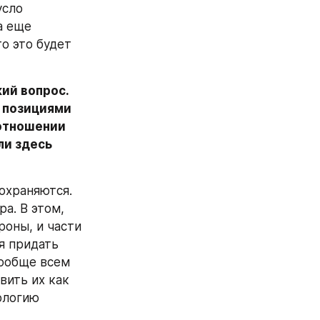
сло 
 еще 
о это будет 
ий вопрос. 
позициями 
отношении 
и здесь 
храняются. 
а. В этом, 
оны, и части 
 придать 
ообще всем 
ить их как 
логию 