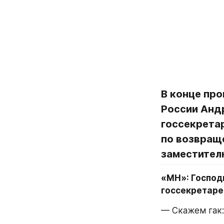
В конце про
России Анд
госсекрета
по возвращ
заместител
«МН»: Господ
госсекретар
— Скажем гак: