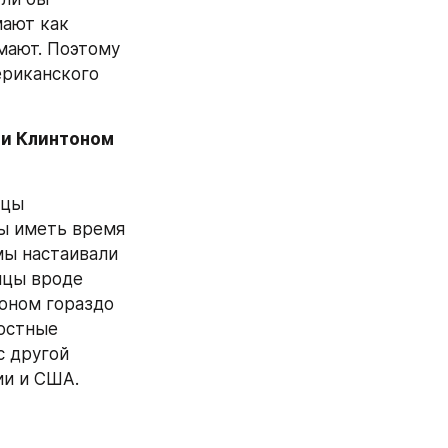
ают как 
мают. Поэтому 
риканского 
и Клинтоном 
цы 
ы иметь время 
мы настаивали 
нцы вроде 
оном гораздо 
остные 
 другой 
ии и США.