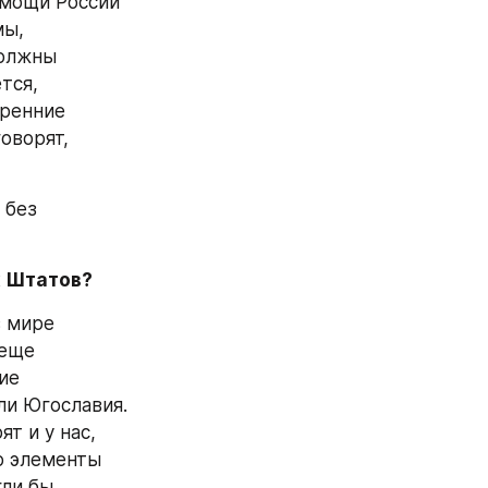
мощи России 
ы, 
олжны 
ся, 
ренние 
ворят, 
без 
х Штатов?
 мире 
еще 
е 
ли Югославия. 
 и у нас, 
о элементы 
ли бы 