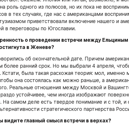
на роль одного из полюсов, но их пока не восприним
ов в тех случаях, где нас с американцами восприни
нтузиазмом приветствовали включение нашего и аме
й в переговоры по Югославии.
ренность о проведении встречи между Ельциным 
остигнута в Женеве?
ворились об окончательной дате. Причем американ
м более ранний срок. Но мы выбрали 4 апреля, чтоб
 Кстати, была такая расхожая теория: мол, именно 
 чтобы она состоялась как можно раньше, а америка
того. Реальные отношения между Москвой и Вашингт
ораздо устойчивее, чем иногда изображают поверхн
 На самом деле есть твердое понимание и с той, и с
ьтернативности стратегического партнерства Росс
ы видите главный смысл встречи в верхах?