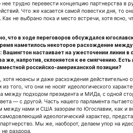
о нее трудно перевести концепцию партнерства в ру
йствий. Что же касается самой повестки дня, то она
 Как не выбрано пока и место встречи, хотя ясно, чт
.
о, что в ходе переговоров обсуждался югославск
время наметилось некоторое расхождение между 
: Вашингтон настаивает на ужесточении линии в 
а же, напротив, склоняется к ее смягчению. Есть л
овместной российско-американской позиции?
, хотя нюансы и даже расхождения действительно со
из того, что они не носят идеологического характер
ца между подходом президента и МИДа, с одной стор
вета — с другой. Часть нашего парламента пытается
между нами и США зазорам по Югославии, как и в
 самодовлеющий идеологический характер, представ
артнерство. Мы же, наоборот, делаем упор на идео
 не раздора.