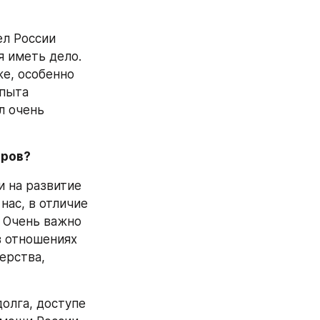
л России 
 иметь дело. 
е, особенно 
пыта 
 очень 
оров?
 на развитие 
ас, в отличие 
 Очень важно 
 отношениях 
рства, 
олга, доступе 