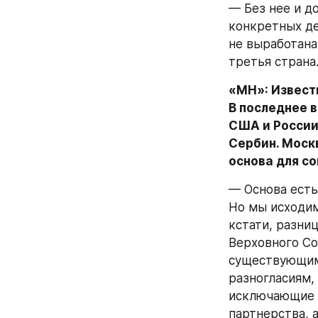
— Без нее и д
конкретных де
не выработана.
третья страна
«МН»: Известн
В последнее 
США и России
Сербин. Москв
основа для с
— Основа есть
Но мы исходим 
кстати, разни
Верховного Со
существующим 
разногласиям,
исключающие п
партнерства, а