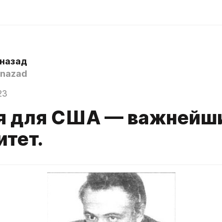
 назад
nazad
23
я для США — важнейш
итет.