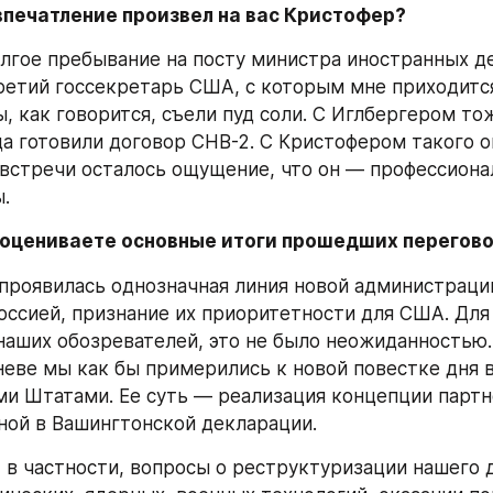
впечатление произвел на вас Кристофер?
лгое пребывание на посту министра иностранных де
ретий госсекретарь США, с которым мне приходится
, как говорится, съели пуд соли. С Иглбергером тож
да готовили договор СНВ-2. С Кристофером такого о
т встречи осталось ощущение, что он — профессионал
.
 оцениваете основные итоги прошедших перегов
проявилась однозначная линия новой администрации
оссией, признание их приоритетности для США. Для н
наших обозревателей, это не было неожиданностью.
еневе мы как бы примерились к новой повестке дня в
и Штатами. Ее суть — реализация концепции партне
ой в Вашингтонской декларации.
 в частности, вопросы о реструктуризации нашего д