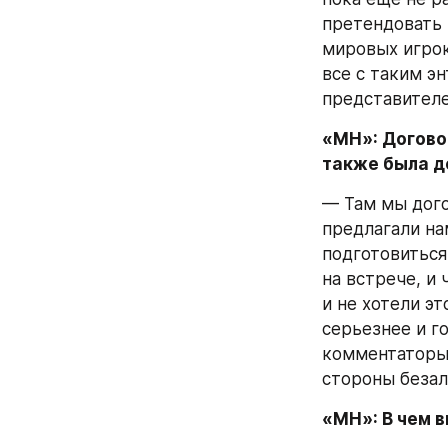
претендовать 
мировых игрок
все с таким э
представителе
«МН»: Догово
также была д
— Там мы дого
предлагали на
подготовиться.
на встрече, и
и не хотели э
серьезнее и г
комментаторы.
стороны безал
«МН»: В чем в