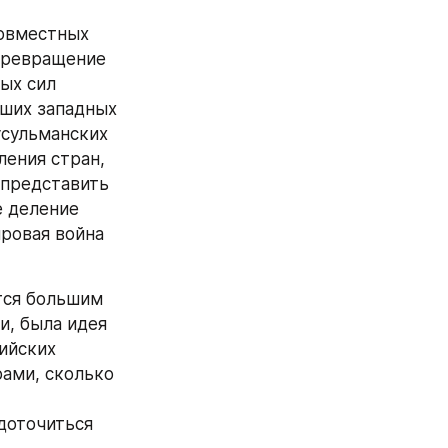
овместных 
превращение 
х сил 
ших западных 
сульманских 
ения стран, 
представить 
 деление 
ровая война 
ся большим 
, была идея 
ийских 
ами, сколько 
оточиться 