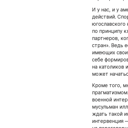
И у нас, и у 
действий. Спо
югославского 
по принципу к
партнеров, ко
стран». Ведь 
имеющих своих
себе формиров
на католиков 
может начатьс
Кроме того, м
прагматизмом.
военной интер
мусульман илл
ждать такой и
интервенция —