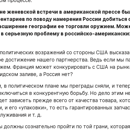
ом процессе.
не женевской встречи в американской прессе был
ентариев по поводу намерения России добиться 
расширение географии ее торговли оружием. Может
 в серьезную проблему в российско-американских
политических возражений со стороны США высказан
ое достижение нашего партнерства. Ведь если мы па
ажем. Франция может конкурировать с США на рынка
идском заливе, а Россия нет?
, в политическом плане мы преграды сняли, и тепер
ключиться в конкурентную борьбу. Но дело этим не 
дет зависеть прежде всего от качества товара, кот
 и его «упаковки», то есть гарантированных запчаст
уживания и т. д.
ы должны сознательно пройти по той грани, которая