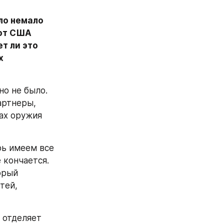
о немало 
от США 
 ли это 
 
о не было. 
ртнеры, 
х оружия 
ь имеем все 
кончается. 
орый 
ей, 
 отделяет 