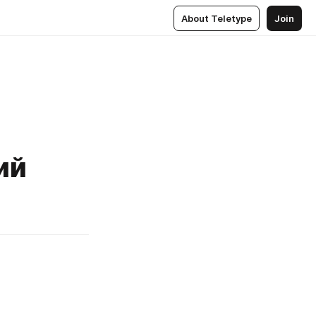
About Teletype
Join
ий