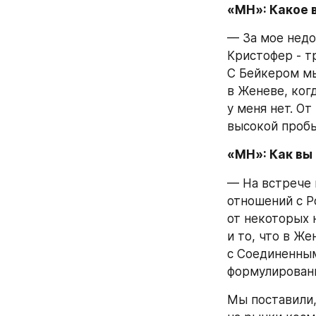
«МН»: Какое 
— За мое недо
Кристофер - т
С Бейкером мы
в Женеве, ког
у меня нет. О
высокой пробы
«МН»: Как вы
— На встрече 
отношений с Р
от некоторых 
и то, что в Ж
с Соединенным
формулированн
Мы поставили,