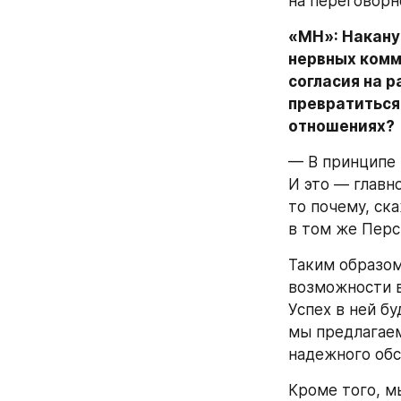
на переговорн
«МН»: Накану
нервных комм
согласия на 
превратиться
отношениях?
— В принципе 
И это — главн
то почему, ск
в том же Перс
Таким образом
возможности в
Успех в ней бу
мы предлагаем,
надежного обсл
Кроме того, м