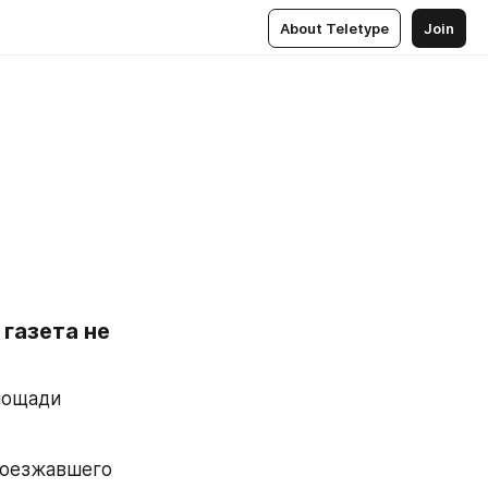
About Teletype
Join
газета не 
ощади 
роезжавшего 