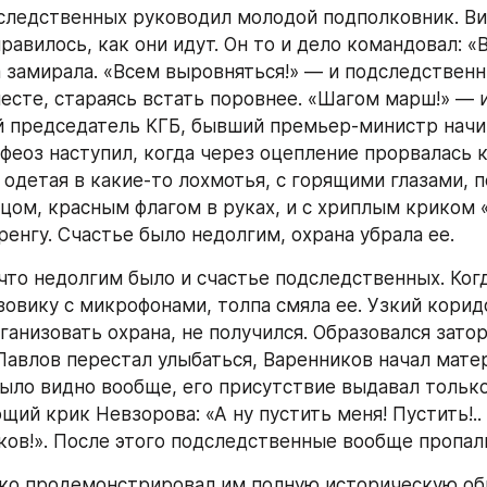
ледственных руководил молодой подполковник. Вид
равилось, как они идут. Он то и дело командовал: «В
а замирала. «Всем выровняться!» — и подследственн
месте, стараясь встать поровнее. «Шагом марш!» — и
 председатель КГБ, бывший премьер-министр начин
феоз наступил, когда через оцепление прорвалась к
, одетая в какие-то лохмотья, с горящими глазами,
цом, красным флагом в руках, и с хриплым криком «
ренгу. Счастье было недолгим, охрана убрала ее.
 что недолгим было и счастье подследственных. Когд
зовику с микрофонами, толпа смяла ее. Узкий корид
анизовать охрана, не получился. Образовался затор
Павлов перестал улыбаться, Варенников начал матер
ыло видно вообще, его присутствие выдавал только
ий крик Невзорова: «А ну пустить меня! Пустить!.. 
ков!». После этого подследственные вообще пропали
ко продемонстрировал им полную историческую об