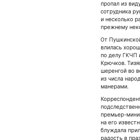
пропал из вид
сотрудника ру
и несколько ра
прежнему нек
От Пушкинской
влилась хорош
по делу ГКЧП и
Крючков. Тизя
шеренгой во в
из числа наро
манерами.
Корреспондент
подследственн
премьер-минис
на его известн
блуждала прил
радость в пра