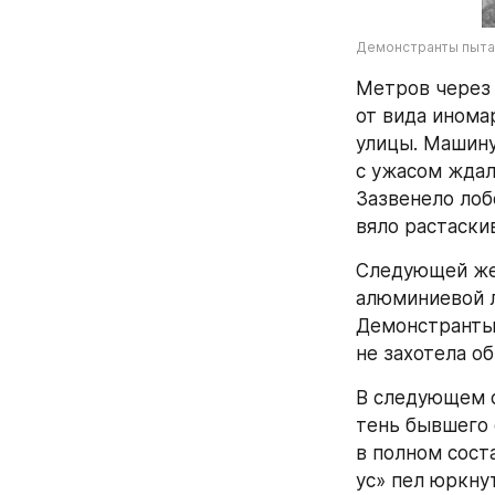
Демонстранты пытаю
Метров через 
от вида инома
улицы. Машину
с ужасом ждал
Зазвенело лоб
вяло растаскив
Следующей жер
алюминиевой л
Демонстранты 
не захотела об
В следующем с
тень бывшего 
в полном сост
ус» пел юркну