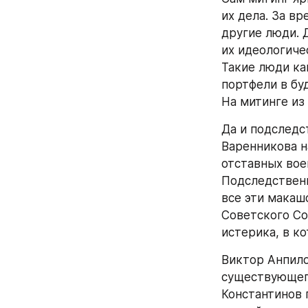
их дела. За вр
другие люди. 
их идеологиче
Такие люди ка
портфели в бу
На митинге из
Да и подследст
Варенникова н
отставных воен
Подследственн
все эти макаш
Советского Со
истерика, в к
Виктор Анпило
существующего
Константинов 