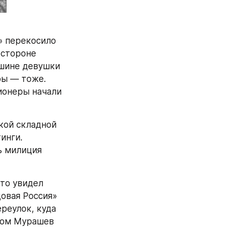
 перекосило 
стороне 
шине девушки 
ы — тоже. 
ионеры начали 
ой складной 
нги. 
 милиция 
то увидел 
вая Россия» 
реулок, куда 
том Мурашев 