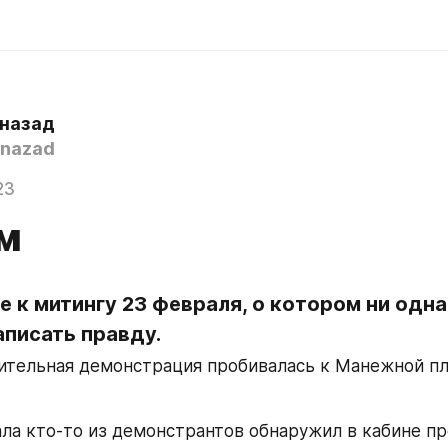
 назад
nazad
23
м
 к митингу 23 февраля, о котором ни одна 
аписать правду.
тельная демонстрация пробивалась к Манежной пл
ала кто-то из демонстрантов обнаружил в кабине п