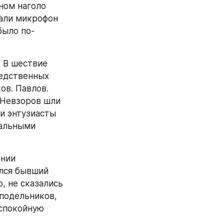
ом наголо 
али микрофон 
было по-
В шествие 
едственных 
в. Павлов. 
Невзоров шли 
и энтузиасты 
альными 
нии 
лся бывший 
 не сказались 
подельников, 
спокойную 