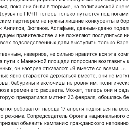
емя, пока они были в тюрьме, на политической сцене
Друзья по ГКЧП теперь только путаются под ногами,
ским партнерам не нужны лишние конкуренты в борь
к Анпилов, Зюганов. Астафьев, давным-давно подели
дущем правительстве и не пожелают поступиться ни
 всех подследственных дали выступить только Варе
венным, наверное, не сильно нравится вся эта компа
а пути к Манежной площади попросили возглавить к
ных, он наотрез отказался: «Я вместе со всеми…». 
ые явно стараются держаться вместе, они не могут 
овы, бабурины и аксючицы не ровня им, политическо
юза времен его расцвета. Может, теперь они и рады
оторую превратился митинг 23 февраля, обошлась без
в потребовал от народа 17 апреля подняться на восс
 режима. Сопредседатель Фронта национального сп
призвал объявить кампанию гражданского неповино