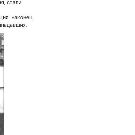
, стали 
ия, наконец 
ападавших.