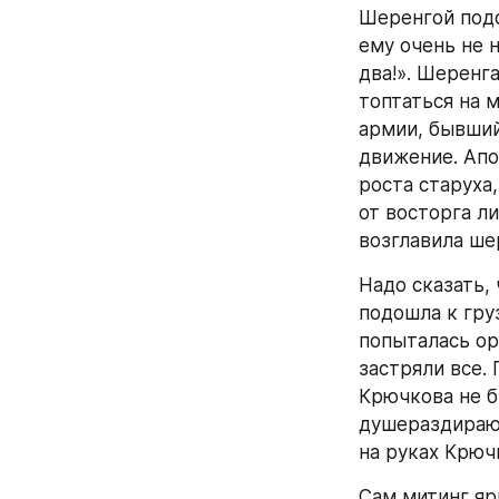
Шеренгой подс
ему очень не н
два!». Шеренг
топтаться на 
армии, бывший
движение. Апо
роста старуха
от восторга ли
возглавила ше
Надо сказать,
подошла к гру
попыталась орг
застряли все. 
Крючкова не б
душераздирающ
на руках Крюч
Сам митинг яр