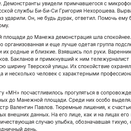
у. Демонстранты увидели примчавшегося с микрофон
сской службы Би-Би-Си Григория Нехорошева. Вырв
з ударили. Он, не будь дурак, ответил. Помочь ему 
ому.
 площади до Манежа демонстрация шла спокойнее. 
о организованная и еще лучше одетая группа подсл
 их родные и близкие. Взявшись пол руки. Вареннико
ков. Бакланов и примкнувший к ним тележурналист 
сю ширину Тверской улицы. Их спокойствие охранял
да и несколько человек с характерными профессион
у «МН» посчастливилось прогуляться в сопровожде
ых до Манежной площади. Среди них особо выделя
тр Валентин Павлов. Тюремные лишения, к счастью,
ых внешних данных. На его лице, как и на лицах его 
ичествующая случаю улыбка, обозначавшая тихую, 
здничный день.