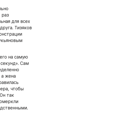
ьно 
раз 
ьная для всех 
руга. Тизяков 
онстрации 
укьяновым 
го на самую 
секунд». Сам 
еделенно 
а жена 
равилась 
ера, чтобы 
н так 
омеркли 
едственными.