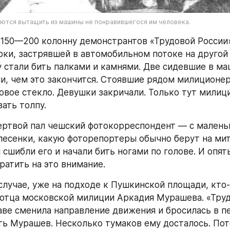
тся вытащить из машины не понравившегося им человека.
150—200 колонну демонстрантов «Трудовой России»
рки, застрявшей в автомобильном потоке на другой 
 стали бить палками и камнями. Две сидевшие в ма
и, чем это закончится. Стоявшие рядом милиционер
овое стекло. Девушки закричали. Только тут милиц
ать толпу.
твой пал чешский фотокорреспондент — с маленьк
есенки, какую фоторепортеры обычно берут на мити
сшибли его и начали бить ногами по голове. И опять
ратить на это внимание.
лучае, уже на подходе к Пушкинской площади, кто-
отца московской милиции Аркадия Мурашева. «Трудо
аве сменила направление движения и бросилась в пе
ть Мурашев. Несколько тумаков ему досталось. По