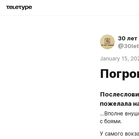
30 лет
@30let
January 15, 20
Погро
Послесловие
пожелала н
…Вполне внуши
с боями.
У самого вокз