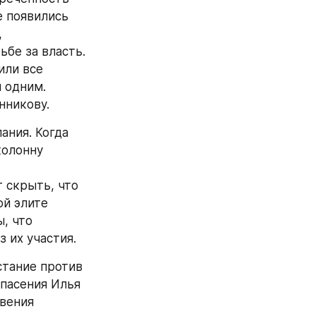
 появились 
 
бе за власть. 
ли все 
 одним. 
нникову.
ния. Когда 
олонну 
скрыть, что 
й элите 
, что 
 их участия.
тание против 
асения Илья 
вения 