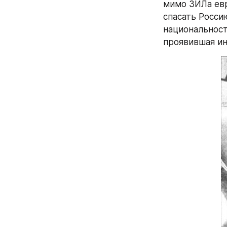
мимо ЗИЛа евр
спасать Росси
национальност
проявившая ин