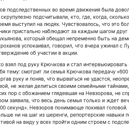
ов подследственных во время движения была довол
скрупулезно подсчитывали, кто, где, когда, сколько 
емя выступил на людях. Чувствовалось, что это бол
ники пристально наблюдают за каждым шагом друг д
укьянова, который обещал непременно быть на дем
Проханов успокаивал, говорил, что вчера ужинал с Л
тверждение об участии в акции.
о взял под руку Крючкова и стал интервьюировать е
бя тему: смотрит ли семья Крючкова передачу «600 
ргав руку и поняв, что вырваться не удастся, неопр
вой, не желая делиться своими семейными тайнами, 
сих пор с обожанием глядевшая на Невзорова, не сп
ром заявила, что весь день семья только и ждет веч
00 секунд». Невзоров понимающе покивал головой. О
ольше ни на шаг из шеренги, репортерские навыки п
тивой на виду у всех пройти одним строем с подсл