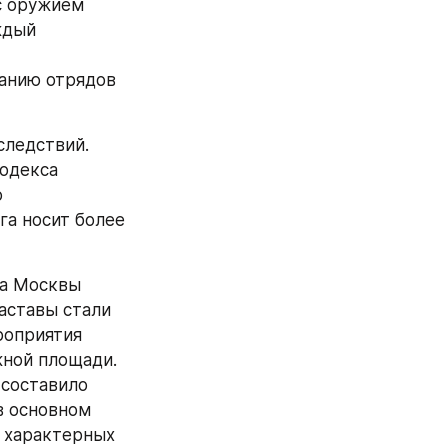
с оружием 
дый 
анию отрядов 
следствий. 
одекса 
 
а носит более 
а Москвы 
ставы стали 
оприятия 
ной площади. 
составило 
 основном 
 характерных 