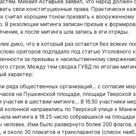
астям. Михаил Астафьев заявил, что народ должен 
ивать свои конституционные права. Практически каж
х считал хорошим тоном призвать к вооруженному 
. В резолюции митинга записан призыв к формиров
лчения, а после митинга шла запись в эти отряды.
лее дико, что в который раз остается без всяких по
слово ораторов подпадало под статью Уголовного к
венности за призывы к насильственному свержению
ого строя. Между тем сводка ГУВД по итогам митинг
ый характер:
и ряда общественных организаций… с согласия мэр
 часов на Пушкинской площади, площади Тверской за
я участия в шествии-митинге… В 16.50 участники мер
й колонной направились по Тверской улице к Манеж
чала митинга в 18.25 число собравшихся на площади 
ч человек. Ими было развернуто более 200 флагов, в
 и около 30 плакатов и транспарантов (список наиб.