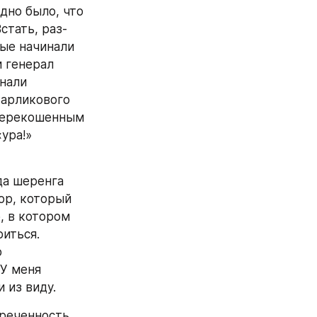
но было, что 
стать, раз-
ые начинали 
 генерал 
али 
арликового 
 перекошенным 
ура!» 
а шеренга 
ор, который 
, в котором 
иться. 
 
У меня 
 из виду.
реченность 