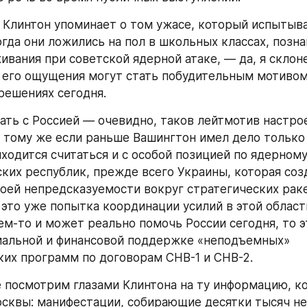
 Клинтон упоминает о том ужасе, который испытывал
огда они ложились на пол в школьных классах, позна
ивания при советской ядерной атаке, — да, я склоне
е его ощущения могут стать побудительным мотивом 
решениях сегодня.
ать с Россией — очевидно, таков лейтмотив настрое
К тому же если раньше Вашингтон имел дело только 
иходится считаться и с особой позицией по ядерном
ких республик, прежде всего Украины, которая созд
оей непредсказуемости вокруг стратегических ракет
это уже попытка координации усилий в этой области
ем-то и может реально помочь России сегодня, то э
иальной и финансовой поддержке «неподъемных» 
их программ по договорам СНВ-1 и СНВ-2.
 посмотрим глазами Клинтона на ту информацию, ко
осквы: манифестации, собирающие десятки тысяч не