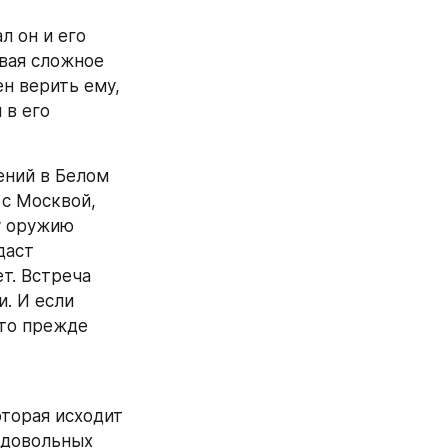
 он и его 
вая сложное 
н верить ему, 
в его 
ний в Белом 
с Москвой, 
у оружию 
аст 
. Встреча 
. И если 
то прежде 
торая исходит 
довольных 