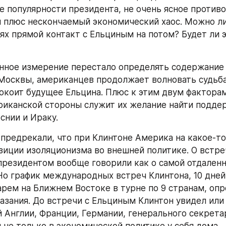
е популярности президента, не очень ясное противо
 плюс нескончаемый экономический хаос. Можно ли 
иях прямой контакт с Ельциным на потом? Будет ли э
енное измерение перестало определять содержание 
Москвы, американцев продолжает волновать судьба 
окоит будущее Ельцина. Плюс к этим двум факторам
риканской стороны служит их желание найти поддер
снии и Ираку.
предрекали, что при Клинтоне Америка на какое-то
озиции изоляционизма во внешней политике. О встреч
президентом вообще говорили как о самой отдаленн
Но график международных встреч Клинтона, 10 дней
арем на Ближнем Востоке в турне по 9 странам, опр
азания. До встречи с Ельциным Клинтон увидел или 
 Англии, Франции, Германии, генерального секретар