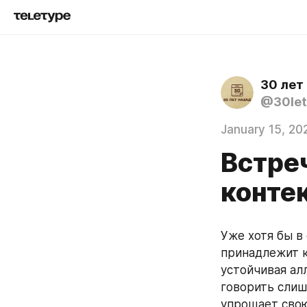
30 лет
@30let
January 15, 20
Встре
конте
Уже хотя бы в
принадлежит к
устойчивая ал
говорить слиш
упрощает свою