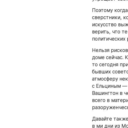
Поэтому когда
сверстники, к
искусство выж
верить, что т
политических 
Нельзя рисков
доме сейчас. 
то сегодня пр
бывших советс
атмосферу нек
с Ельциным — 
Вашингтон в ч
всего в матер
разоруженческ
Давайте также
в ми дни из М