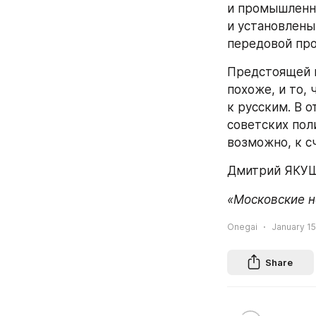
и промышленно
и установлены
передовой про
Предстоящей в
похоже, и то,
к русским. В 
советских поли
возможно, к с
Дмитрий ЯКУШ
«Московские н
Onegai
January 15
Share