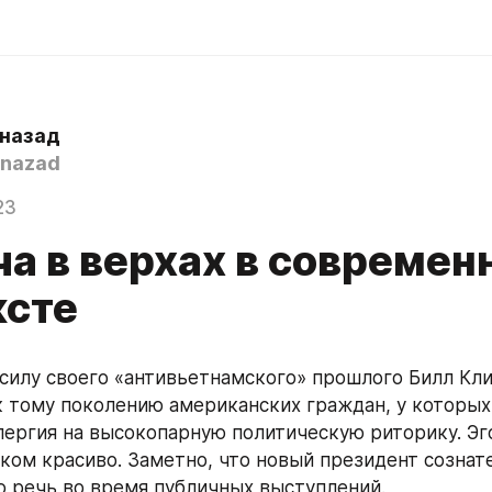
 назад
nazad
23
ча в верхах в современ
ксте
 силу своего «антивьетнамского» прошлого Билл Кли
 тому поколению американских граждан, у которых
лергия на высокопарную политическую риторику. Эг
ком красиво. Заметно, что новый президент сознате
 речь во время публичных выступлений.