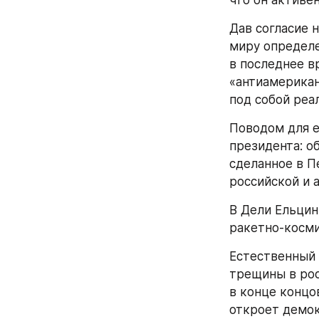
что он активе
Дав согласие 
миру определе
в последнее в
«антиамерикан
под собой реал
Поводом для е
президента: о
сделанное в Пе
российской и 
В Дели Ельцин
ракетно-косми
Естественный 
трещины в рос
в конце концо
откроет демок