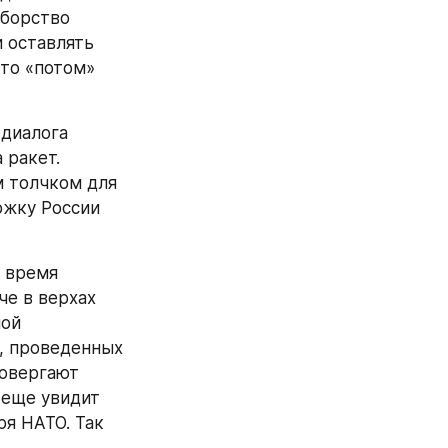
борство 
оставлять 
то «потом» 
диалога 
ракет. 
 толчком для 
жку России 
 время 
е в верхах 
ой 
, проведенных 
овергают 
еще увидит 
я НАТО. Так 