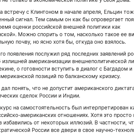
н не только в экономической политике у себя дома.
на встречу с Клинтоном в начале апреля, Ельцин тож
нный сигнал. Тем самым он как бы опровергает поя
ремя оценки российской внешней политики как 
ской». Можно спорить о том, насколько такое ее ви
ьную почву, но ясно хотя бы, откуда оно взялось.
го появления послужил ряд последних заявлений ро
б излишней американизации внешнеполитической лин
кине, о готовности вступить в диалог с Багдадом и
американской позиций по балканскому кризису.
 дал понять, что не допустит американского диктата
ческих сделок России и Индии.
курс на самостоятельность был интерпретирован ка
сийско-американских отношениях. Хотя это просто 
в избавились от некоторых иллюзий. В частности, чт
ратической России все двери в свое научно-техноло