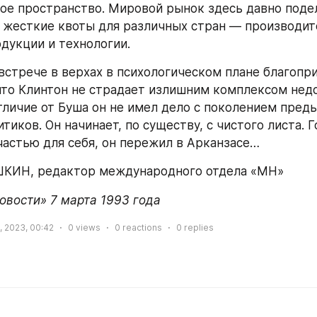
е пространство. Мировой рынок здесь давно подел
 жесткие квоты для различных стран — производит
дукции и технологии.
стрече в верхах в психологическом плане благоприя
 что Клинтон не страдает излишним комплексом недо
отличие от Буша он не имел дело с поколением пред
тиков. Он начинает, по существу, с чистого листа. Г
частью для себя, он пережил в Арканзасе…
КИН, редактор международного отдела «МН»
овости» 7 марта 1993 года
, 2023, 00:42
0
views
0
reactions
0
replies