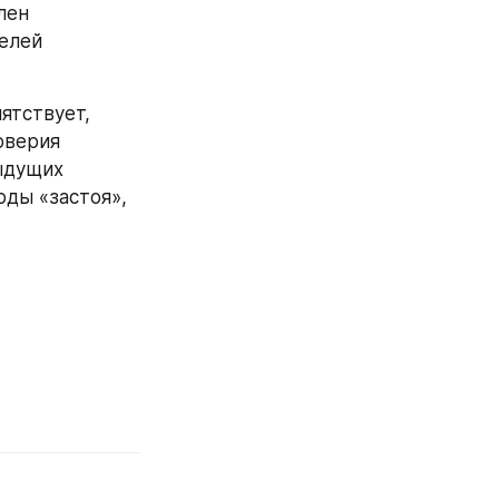
ен 
елей 
тствует, 
верия 
ыдущих 
оды «застоя», 