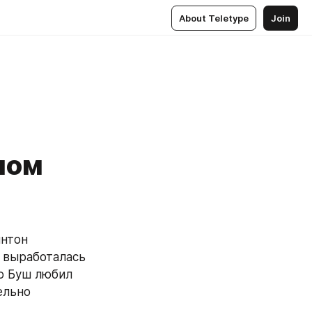
About Teletype
Join
ном
нтон 
 выработалась 
о Буш любил 
льно 