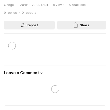
Onegai
March 1, 2023, 17:31
0
views
0
reactions
0
replies
0
reposts
Repost
Share
Leave a Comment