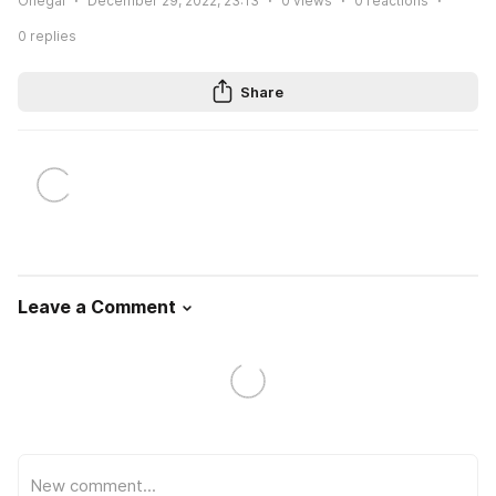
Onegai
December 29, 2022, 23:13
0
views
0
reactions
0
replies
Share
Leave a Comment