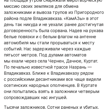
на площади утром снаряжали миротворческую 
миссию своих земляков для обмена 
заложниками и вывоза трупов из Пригородного 
района подле Владикавказа. «КамАЗы» в этот 
день так никуда и не уехали: ранее достигнутая 
договоренность была сорвана. Надев на рукава 
белые повязки и с белым флагом на антенне 
автомобиля мы стали прорываться к месту 
событий. Нас задерживали через каждые 
пятьсот метров. Под дулами автоматов 
мы ехали через села Чернен, Дачное, Куртат. 
По печально известной трассе Назрань — 
Владикавказ. Ближе к Владикавказу рядом 
с российскими десантниками все чаще видели 
осетинских народных ополченцев. В Куртате 
они попытались взять в заложники четверым 
сопровождавших нас ингушей.
Тысячи заложников. Сотни раненых и убитых. 