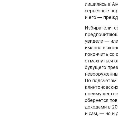
захочет непре
затянутся? Я 
стратегически
согласован и к
«пересогласов
Но это — в буд
приведения пр
годов — ровно
Новый презид
Блайсом-четве
Хоуп в Арканз
погиб в авток
президента ег
студентом, за
по специально
в Оксфордском
в Йельском ун