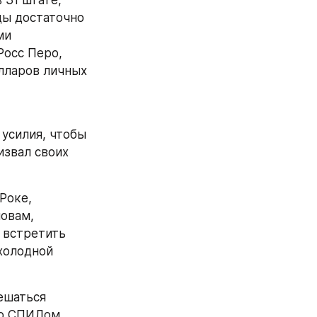
мены, 
отив статус-
пришли 
стоявшие 
негопады.
чественного 
ился 
процентов 
лохи, либо 
я 
пени своего 
кими: только 
ают важными 
 в мире 