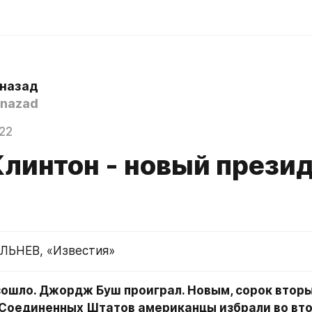
 назад
nazad
22
Клинтон - новый прези
ЛЬНЕВ, «Известия»
зошло. Джордж Буш проиграл. Новым, сорок вторым
Соединенных Штатов американцы избрали во втор