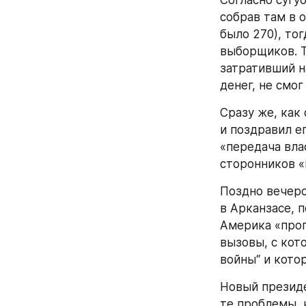
Решительно по
которые обеща
кво оказался 
во вторник ре
в очередях по
Голосуя за Кл
улучшения уро
за последние 
опрошенных уб
«так себе».
Никакие други
уж о внешней 
воздействия н
8 процентов о
вопросы межд
С другой стор