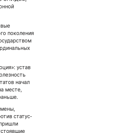
холодной 
аботицы. 
я 
дов работы 
ел особо 
на Пентагон 
орнии.
интоне 
у Бушу 
 стало 
едпочли 
рограмме 
нс видны 
ециалистам. 
ция 