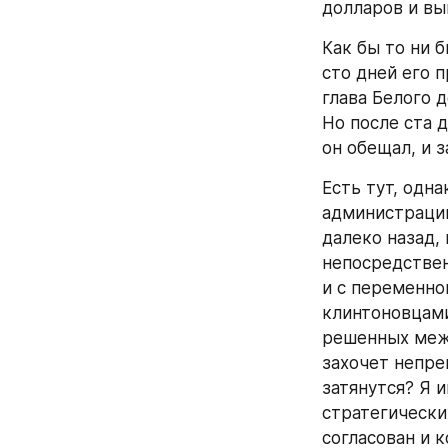
генеральным п
и на этот пос
Жена нового п
авторитетных 
мощную — хотя
администрации
беседовать, о
советником св
этапах избира
опросы показа
активность и 
Но теперь, ко
станет собой.
У четы Клинто
американских 
Вице-президен