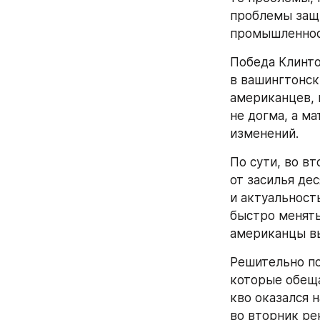
и ситуацией в
войны» повлек
По подсчетам,
с журналистам
лишились в Ам
серьезные пор
и его — прежд
Избиратели, с
предпочитающе
увидели — или
именно в экон
покончить со 
отмахнуться о
будущего през
невооруженным
По подсчетам 
клинтоновских