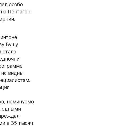
решения 
нии 
лжен быть 
ации, то есть 
тридцатых 
Джефферсоном 
ном городишке 
ки. Его отец 
а у будущего 
отменным 
лучив 
 был избран 