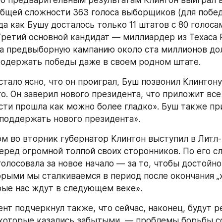
ддержав Клинтона, Америка проголосовала за пере
л и предлагал губернатор из Арканзаса. Протест пр
настолько мощным, что к участкам для голосования 
кордные по размерам толпы избирателей, подчас от
 нескольку часов, несмотря на проливные дожди и с
интона, американцы в первую очередь требовали ка
вня своем жизни, который, с их точки зрения, ухудш
четыре года, за годы президентства Буша. Почти 80 
еждены, что дела в американской экономике либо п
е проблемы — ни преступность, ни аборты, не говор
политике, — даже близко не могли сравняться по сте
а настроения избирателей с проблемами экономичес
прошенных заявили, что на нынешних выборах счит
ународные.
оны, нельзя не видеть, что связь между обстановкой