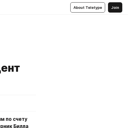
About Teletype
Join
дент
 по счету 
ник Билла 