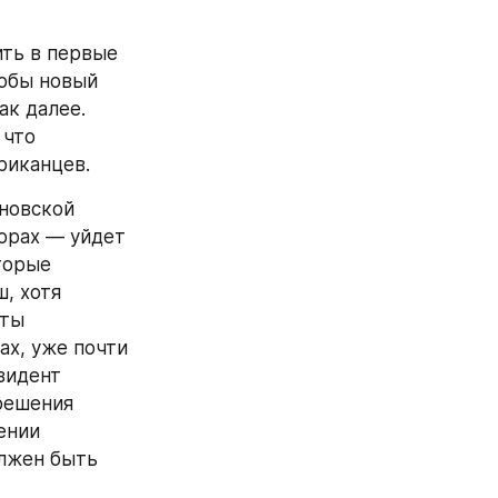
м штата, 
ятку самых 
ть очень 
тоновской 
ей 
амым близким 
лючительных 
рживать себя: 
вышенная 
дента. 
и вновь 
чно для 