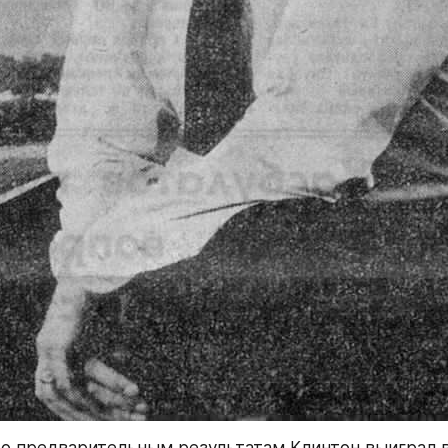
орыми мы сталкиваемся в период после окончания „
рые нас ждут в следующем веке».
нт подчеркнул также, что сейчас, наконец, будут р
которые казались забытыми, — проблемы борьбы с
иты окружающей среды, проблемы конверсии оборо
ти.
на — событие и в самом деле знаменательное: впер
ий Белый дом приходит представитель послевоенно
политик, для которого прежние схемы управления г
атериал для экспериментов, совершенствования и ка
торник совершена была в Америке «бархатная револю
сятилетних традиций, которые явно утратили свою п
ь в ситуации, когда весь мир вокруг Соединенных Шт
ся, а сами Соединенные Штаты вроде как застыли на
брали себе лидеров, качественно иных, чем были 