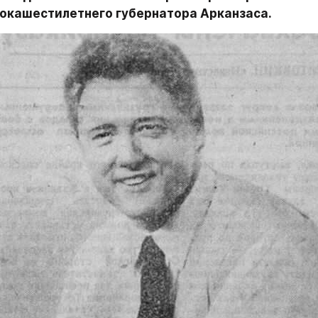
рокашестилетнего губернатора Арканзаса.
бо предварительным результатам Клинтон выиграл в 
общей сложности 363 голоса выборщиков (для побед
да как Бушу досталось только 11 штатов с 80 голосам
ретий основной кандидат — миллиардер из Техаса Р
а предвыборную кампанию около ста миллионов дол
г одержать победы даже в своем родном штате.
стало ясно, что он проиграл, Буш позвонил Клинтону 
о. Он заверил нового президента, что приложит все 
сти прошла как можно более гладко». Буш также при
поддержать нового президента».
м во вторник губернатор Клинтон выступил в Литл-Р
перед огромной толпой своих сторонников. По его сл
олосовала за новое начало — за то, чтобы достойно