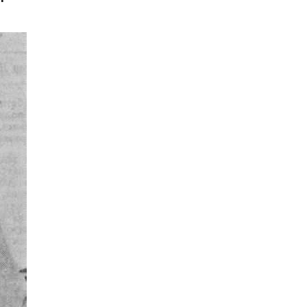
31 штате, 
ы достаточно 
и 
осс Перо, 
ларов личных 
усилия, чтобы 
звал своих 
оке, 
овам, 
 встретить 