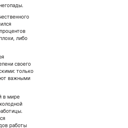
в, неминуемо 
годными 
преждал 
и в 35 тысяч 
ить в первые 
обы новый 
к далее. 
что 
ериканцев.
новской 
орах — уйдет 
торые 
 хотя 
ты 
ах, уже почти 
идент 