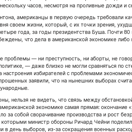
но на принципе наращивания федеральных расходо
ышением налогов не только для американцев с еже
0 тысяч долларов и выше — об этом Клинтон преду
для среднего и нижне-среднего классов с заработкам
ше, о чем Клинтон нс говорил вовсе.
ыло, победителей не судят. И Клинтона не будут суд
президентства, традиционно отводимые для того, чт
ома «вошел в курс», «осмотрелся» в Вашингтоне и та
ней суд начнется: с Клинтона начнут спрашивать то, 
а то, чего он не обещал. Впрочем, это — заботы ам
ко, и наши заботы. Поскольку в повестке дня клинто
 внешняя политика — по крайней мере на первых п
не окажется ли так, что те вопросы и проблемы, ко
но касаются нас и которыми занимался Джордж Буш,
й степенью активности, будут в какой-то мере забы
 Либо, наоборот, не получится ли так, что в вопрос
ду Кремлем и бушевским Белым домом, новый през