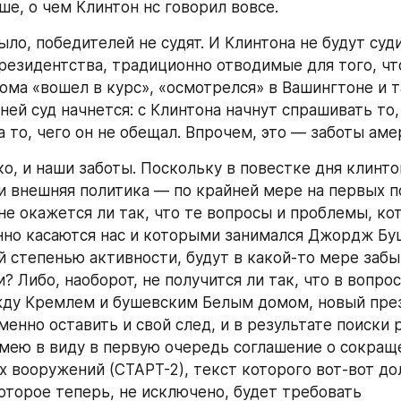
рокурором Арканзаса, в 1978 году стал губернаторо
т избирался еще трижды.
резидента — Хиллари Родэм Клинтон — входит в дес
адвокатов Америки. Почти наверняка она будет игра
, возможно, и не всегда различимую — роль в клин
. Несколько месяцев назад, когда мне довелось с н
на откровенно говорила о том, что намерена быть с
оего мужа, когда того изберут президентом. На зак
тельной кампании Хиллари Клинтон приходилось сде
ли, что далеко не всем американцам по вкусу ее по
готовность быть неофициальным заместителем прези
гда кампания позади, будущая «первая леди» Америк
нов — всего лишь один ребенок, что совсем не типи
семей. Это — дочь Челси тринадцати лет.
том Соединенных Штатов избран Альберт Гор, 