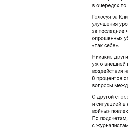
преимуществен
обернется пов
доходами в 20
и сам, — но и 
долларов и вы
Как бы то ни б
сто дней его 
глава Белого д
Но после ста д
он обещал, и з
Есть тут, одна
администрации
далеко назад, 
непосредствен
и с переменно
клинтоновцами?
решенных меж