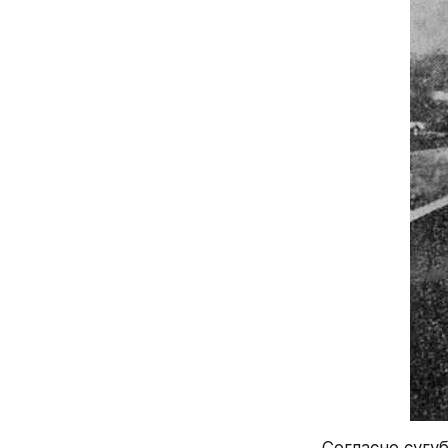
вызовы, с кот
войны“ и кото
Новый президе
те проблемы, 
проблемы защ
промышленнос
Победа Клинто
в вашингтонск
американцев, 
не догма, а м
изменений.
По сути, во в
от засилья де
и актуальност
быстро менять
американцы вы