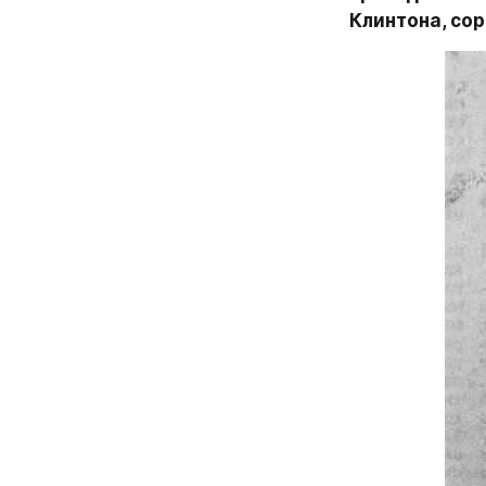
Клинтона, со
Согласно сугу
собрав там в 
было 270), тог
выборщиков. Т
затративший н
денег, не смо
Сразу же, как 
и поздравил ег
«передача вла
сторонников «
Поздно вечеро
в Арканзасе, 
Америка «прог