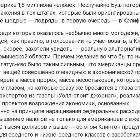
менно оставить и свой след, и в результате поиски 
имею в виду в первую очередь соглашение о сокраще
х вооружений (СТАРТ-2), текст которого вот-вот до
оторое теперь, не исключено, будет требовать 
ания» с клинтоновским Белым домом.
ущем, хотя и не в очень далеком: церемония инаугур
езидента к присяге, состоится — как-то повелось с 
 в полдень 20 января.
ент, который при рождении был наречен Уильямом 
ртым, родился 19 августа 1946 года в провинциаль
асе, в одно г из самых провинциальных штатов Амери
атастрофе за два месяца до рождения сына. От отчим
о теперешняя фамилия. Билл Клинтон проявил себя 
кончив Джорджтаунский университет в Вашингтоне 
сти «международные отношения»; проучившись год 
 университете по престижной стипендии Родса и по
иверситете диплом юриста. В тридцать лет Клинтон