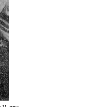
холодной 
ешаться 
о СПИДом, 
нной 
вые 
го поколения 
осударством 
рдинальных 
ция»: устав 
олезность 
атов начал 
 месте, 
раньше.