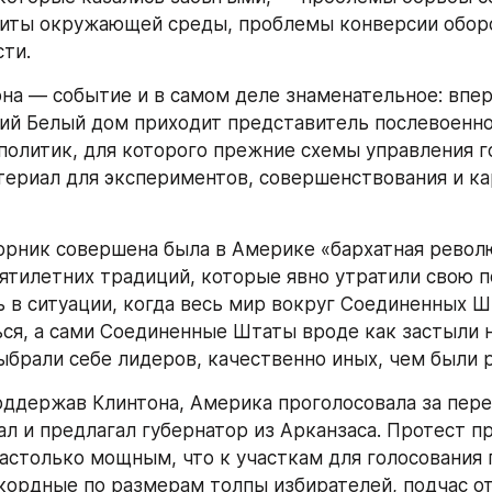
 американской экономике самая прямая: окончание «
ло за собой сворачивание производства и рост безр
 которыми министр обороны Ричард Чейни поделилс
и в день выборов, из-за сокращения военных расхо
ерике 1,6 миллиона человек. Неслучайно Буш потерп
ажения в тех штатах, которые были ориентированы 
е щедрые — подряды, в первую очередь — в Калиф
реди которых оказалось необычно много молодежи, 
й, как правило, в голосовании не участвовать, в Кл
, скорее, захотели увидеть — реальную альтернатив
омической области. Причем желание во что бы то ни
статус-кво было таким сильным, что американцы пр
т вещей совершенно очевидных: в экономической п
идента масса прорех, масса несостыковок, которые 
 глазом, но которые сразу же бросаются в глаза сп
экспертов из газеты «Уолл-стрит джорнэл», реализа
 проектов возрождения экономики, основанных 