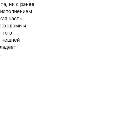
, ни с ранее 
исполнением 
ая часть 
сходами и 
то в 
ынешней 
ладеет 
.