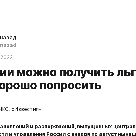
 назад
nazad
 2022
сии можно получить льг
хорошо попросить
КО, «Известия»
тановлений и распоряжений, выпущенных централ
ти и управления России с января по август нынешн