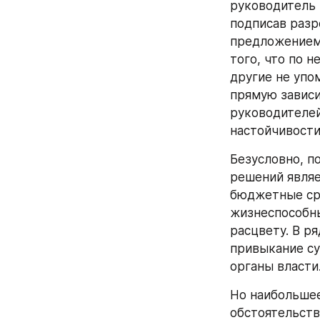
руководитель 
подписав разр
предложением.
того, что по 
другие не упо
прямую зависи
руководителей
настойчивости
Безусловно, п
решений являе
бюджетные сре
жизнеспособны
расцвету. В р
привыкание су
органы власти
Но наибольшее
обстоятельств