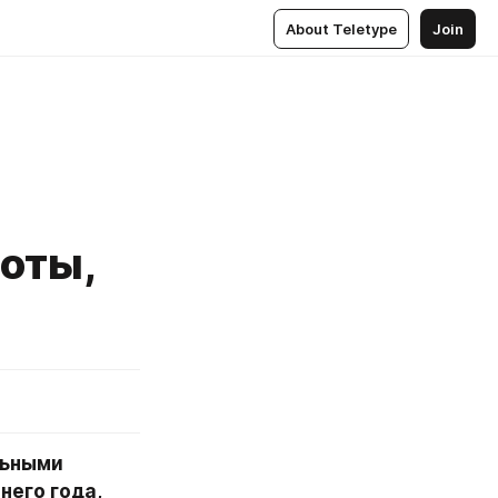
About Teletype
Join
оты,
ьными 
его года, 