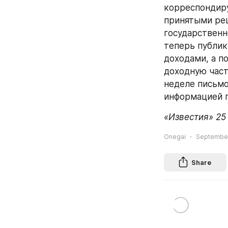
корреспондиру
принятыми реш
государственн
теперь публик
доходами, а п
доходную част
неделе письмо
информацией п
«Известия» 25
Onegai
September
Share