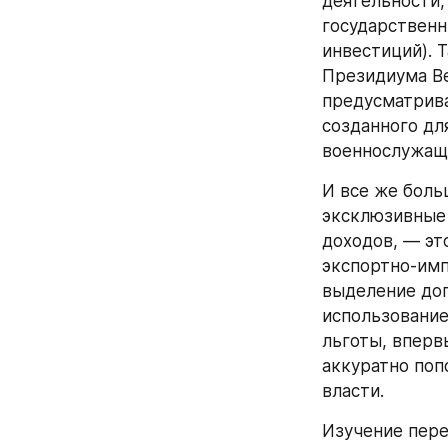
деятельности,
государственн
инвестиций). 
Президиума Вер
предусматрива
созданного дл
военнослужащ
И все же боль
эксклюзивные 
доходов, — эт
экспортно-имп
выделение доп
использование
льготы, впервы
аккуратно поп
власти.
Изучение пере