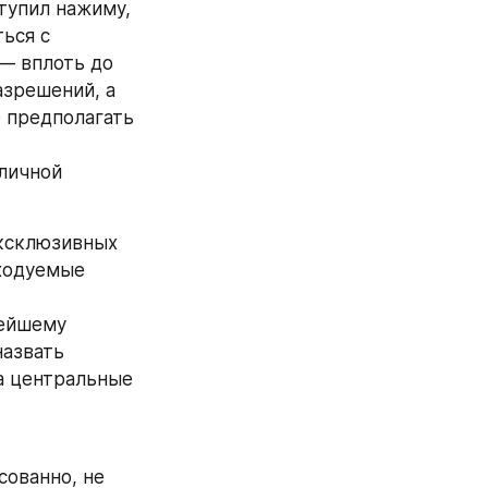
тупил нажиму, 
ся с 
— вплоть до 
зрешений, а 
 предполагать 
личной 
ксклюзивных 
ходуемые 
ейшему 
азвать 
 центральные 
ованно, не 