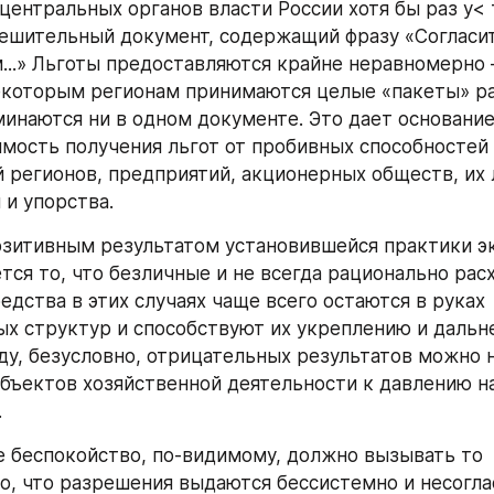
центральных органов власти России хотя бы раз у< 
ешительный документ, содержащий фразу «Согласить
..» Льготы предоставляются крайне неравномерно 
некоторым регионам принимаются целые «пакеты» ра
минаются ни в одном документе. Это дает основание
мость получения льгот от пробивных способностей 
 регионов, предприятий, акционерных обществ, их 
 и упорства.
озитивным результатом установившейся практики э
тся то, что безличные и не всегда рационально рас
дства в этих случаях чаще всего остаются в руках 
х структур и способствуют их укреплению и дальн
яду, безусловно, отрицательных результатов можно н
бъектов хозяйственной деятельности к давлению на
.
 беспокойство, по-видимому, должно вызывать то 
о, что разрешения выдаются бессистемно и несоглас