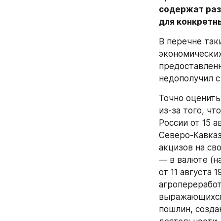
содержат разн
для конкретн
В перечне так
экономических 
предоставленн
недополучил с
Точно оценить
из-за того, чт
России от 15 
Северо-Кавказ
акцизов на сво
— в валюте (н
от 11 августа 
агропереработ
выражающихся 
пошлин, созда