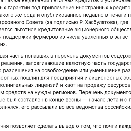
 а также выделении льготных кредитов и установлен
ых гарантий под привлечение иностранных кредитов
Такого же рода и опубликованное недавно в печати п
ховного Совета (за подписью Р. Хасбулатова), где 
ется льготное кредитование акционерного общества
я поддержки фермеров из числа уволенных в запас 
их.
шая часть попавших в перечень документов содержи
решения, затрагивающие валютную часть государс
о разрешения на освобождение или уменьшение раз
ортных пошлин для предприятий и акционерных общ
олнительных лицензий и квот на продажу ресурсов 
м средств на нужды регионов. Перечень документо
е был составлен в конце весны — начале лета и с т
олнялся, его рассылали во все ведомства российских
чня позволяет сделать вывод о том, что почти кажд