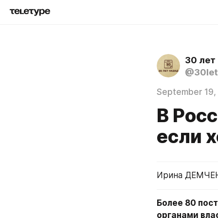
30 лет
@30let
September 19,
В Рос
если 
Ирина ДЕМЧЕН
Более 80 пос
органами влас