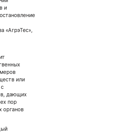
ии 
 и 
остановление 
 «АгрэТес», 
т 
твенных 
меров 
еств или 
с 
в, дающих 
ех пор 
 органов 
ый 