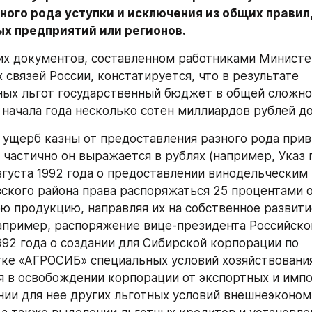
ого рода уступки и исключения из общих правил,
ых предприятий или регионов.
их документов, составленном работниками Министе
связей России, констатируется, что в результате 
ых льгот государственный бюджет в общей сложно
 начала года несколько сотен миллиардов рублей до
 ущерб казны от предоставления разного рода прив
о частично он выражается в рублях (например, Указ 
августа 1992 года о предоставлении винодельческим
ского района права распоряжаться 25 процентами о
ю продукцию, направляя их на собственное развитие
апример, распоряжение вице-президента Российско
1992 года о создании для Сибирской корпорации по 
ке «АГРОСИБ» специальных условий хозяйствования
в освобождении корпорации от экспортных и импо
нии для нее других льготных условий внешнеэконом