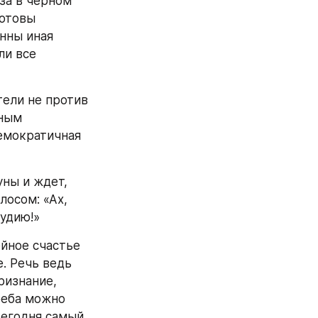
за в черном 
отовы 
ны иная 
и все 
ели не против 
ным 
емократичная 
ны и ждет, 
осом: «Ах, 
удию!»
йное счастье 
. Речь ведь 
изнание, 
еба можно 
егодня самый 