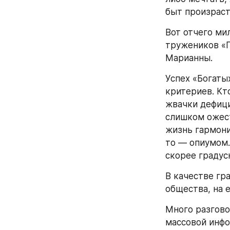
быт произраст
Вот отчего ми
тружеников «П
Марианны.
Успех «Богаты
критериев. Кт
жвачки дефици
слишком ожест
жизнь гармони
то — опиумом. 
скорее градус
В качестве гр
общества, на 
Много разгово
массовой инфо