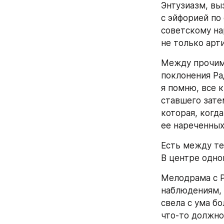
Энтузиазм, вы
с эйфорией по
советскому на
не только арт
Между прочим,
поклонения Рад
я помню, все 
ставшего зате
которая, когд
ее нареченных
Есть между те
В центре одно
Мелодрама с Р
наблюдениям, 
свела с ума б
что-то должно