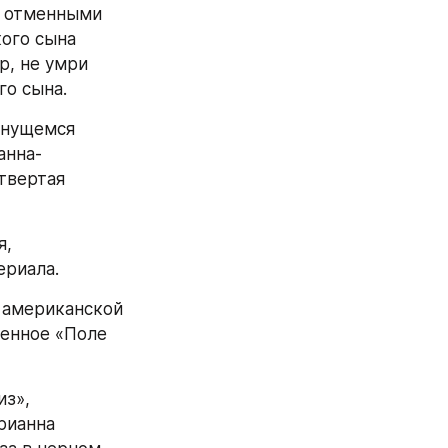
 отменными 
ого сына 
, не умри 
го сына.
янущемся 
анна-
вертая 
, 
ериала.
 американской 
енное «Поле 
з», 
рианна 