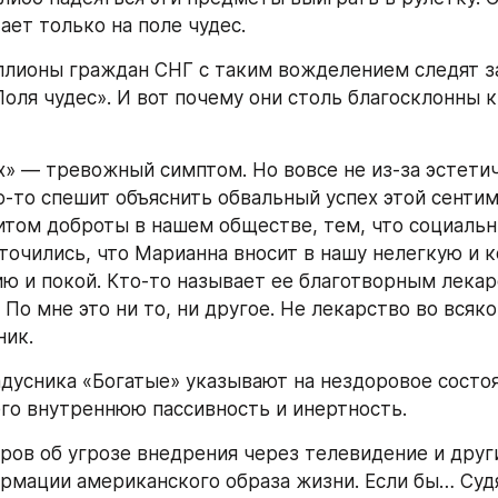
ает только на поле чудес.
ллионы граждан СНГ с таким вожделением следят за
оля чудес». И вот почему они столь благосклонны к 
х» — тревожный симптом. Но вовсе не из-за эстетич
о-то спешит объяснить обвальный успех этой сентим
том доброты в нашем обществе, тем, что социальн
очились, что Марианна вносит в нашу нелегкую и к
ю и покой. Кто-то называет ее благотворным лекар
По мне это ни то, ни другое. Не лекарство во всяком
ник.
адусника «Богатые» указывают на нездоровое состоя
его внутреннюю пассивность и инертность.
ров об угрозе внедрения через телевидение и други
рмации американского образа жизни. Если бы… Судя