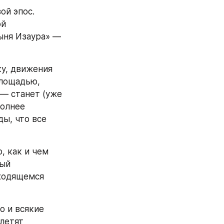
й эпос. 
й 
ыня Изаура» — 
, движения 
лощадью, 
— станет (уже 
олнее 
, что все 
 как и чем 
ый 
ходящемся 
 и всякие 
етят 