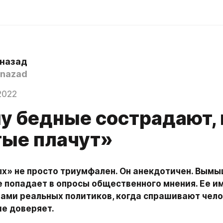
 назад
nazad
2022
у бедные сострадают, 
тые плачут»
ых» не просто триумфален. Он анекдотичен. Вымы
 попадает в опросы общественного мнения. Ее им
ами реальных политиков, когда спрашивают челов
ше доверяет.