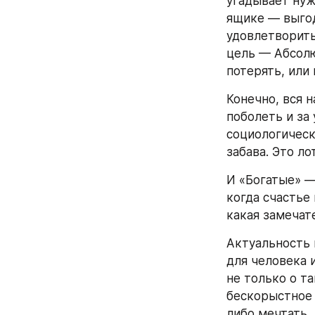
угадывает нужн
ящике — выгод
удовлетворить
цель — Абсолю
потерять, или 
Конечно, вся 
поболеть и за
социологическ
забава. Это ло
И «Богатые» — 
когда счастье 
какая замечат
Актуальность 
для человека 
не только о т
бескорыстное 
либо мечтать,