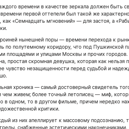
аждого времени в качестве зеркала должен быть сво
 времени первой оттепели был такой же характерно
 как «Семнадцать мгновений» — для застоя, а «Раб
ки.
роиней нынешней поры — времени перехода к рынку
пь по полутемному коридору, что под Пушкинской п
ми площадями и улицами Москвы и прочих городов. 
на, простая скромная девушка, которая как нельзя п
е чувство незащищенности перед судьбой и надежды
шо.
ьная хроника — самый достоверный свидетель того,
и чем живем; более точный летописец — миф, котор
о в одном, то в другом фильме, причем нередко на
удожественной критики.
дый из них апеллирует к массовому подсознанию, то
трелы, снабженные эстетическими наконечниками, л