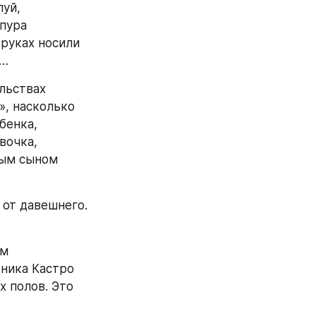
уй, 
пура 
руках носили 
у…
ьствах 
, насколько 
енка, 
очка, 
ым сыном 
от давешнего. 
м 
ника Кастро 
 полов. Это 