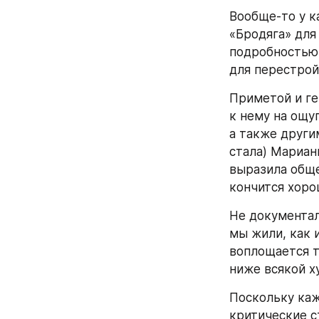
Вообще-то у к
«Бродяга» для
подробностью,
для перестрой
Приметой и ге
к нему на ощу
а также други
стала) Мариан
выразила обще
кончится хоро
Не документал
мы жили, как 
воплощается т
ниже всякой х
Поскольку каж
критические с