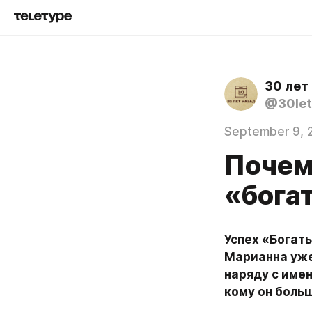
30 лет
@30let
September 9, 
Почем
«бога
Успех «Богат
Марианна уже
наряду с имен
кому он боль