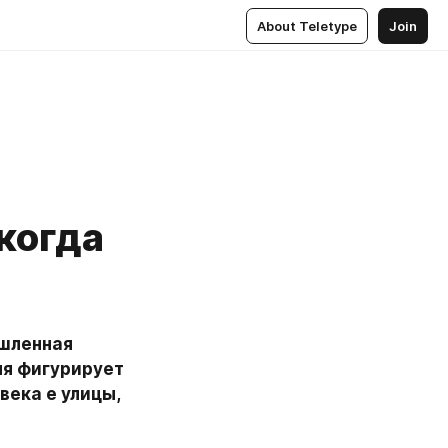
About Teletype
Join
когда
шленная 
я фигурирует 
ека е улицы, 