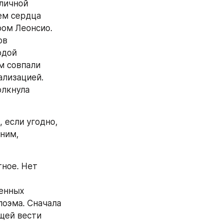
ичной 
м сердца 
ом Леонсио. 
в 
дой 
 совпали 
лизацией. 
лкнула 
если угодно, 
ним, 
ное. Нет 
енных 
оэма. Сначала 
ей вести 