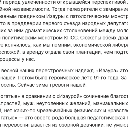
 период увлеченности открывшейся перспективой л
йной независимости. Тогда телезрители с замирание
равным поединком Изауры с патологическим монстр
то в преддверии первого съезда народных депутато
их за ним драматических столкновений между моло
 политическим монстром КПСС. Сюжеты обеих драм
се кончилось, как мы помним, экономической либера
оспожой, в аренду отдала свои плантации, чем подто
роцессы у нас.
 весной наших перестроечных надежд. «Изаура» это, 
нашей. Потом было героическое лето 91-го года. За 
 осень. Сейчас зима тревоги нашей.
Богатые» в сравнении с «Изаурой» сочинение благост
страстей, муж, неутоленных желаний, маниакальных 
, нет каких-то чрезвычайных физических и нравств
огатые» — это своего рода большая педагогическая п
 перевоспитывается из озорной девчонки, не умеющ