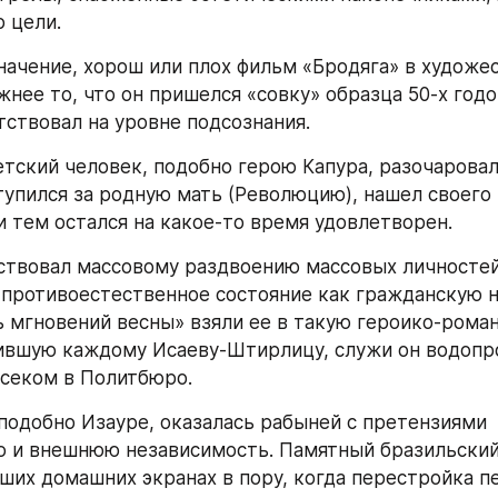
 цели.
начение, хорош или плох фильм «Бродяга» в художе
нее то, что он пришелся «совку» образца 50-х годов
тствовал на уровне подсознания.
тский человек, подобно герою Капура, разочаровалс
ступился за родную мать (Революцию), нашел своего 
 и тем остался на какое-то время удовлетворен.
ствовал массовому раздвоению массовых личностей
 противоестественное состояние как гражданскую н
 мгновений весны» взяли ее в такую героико-роман
ившую каждому Исаеву-Штирлицу, служи он водопр
нсеком в Политбюро.
подобно Изауре, оказалась рабыней с претензиями 
 и внешнюю независимость. Памятный бразильский 
аших домашних экранах в пору, когда перестройка п