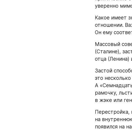
уверенно мимо
Какое имеет з
отношении. Важ
Он ему соотве
Массовый сове
(Сталине), за
отца (Ленина)
Застой способ
это несколько
А «Семнадцать
рамочку, льст
в жэке или ге
Перестройка, 
на внутреннюю
появился на н