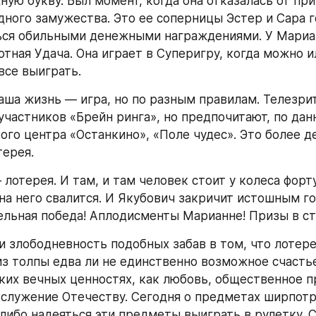
ую букву. Был момент, когда она отказалась от при
ного замужества. Это ее соперницы Эстер и Сара г
ся обильными денежными награждениями. У Мариан
тная Удача. Она играет в Суперигру, когда можно ил
все выиграть.
наша жизнь — игра, но по разным правилам. Телезрит
 участников «Брейн ринга», но предпочитают, по дан
ого центра «Останкино», «Поле чудес». Это более д
терея.
лотерея. И там, и там человек стоит у колеса форту
на него свалится. И Якубович закричит истошным гол
ельная победа! Аплодисменты Марианне! Призы в ст
и злободневность подобных забав в том, что лотере
из толпы едва ли не единственно возможное счастье
аких вечных ценностях, как любовь, общественное пр
служение Отечеству. Сегодня о предметах ширпотр
 либо надеяться эти предметы выиграть в рулетку. С