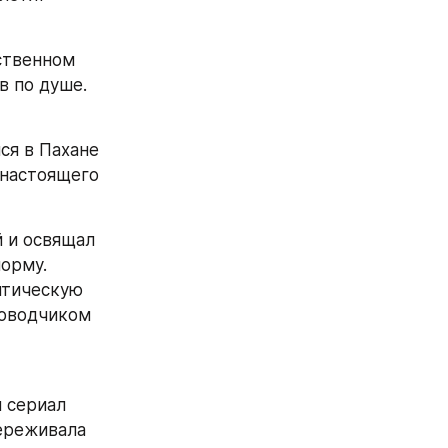
ственном 
 по душе. 
я в Пахане 
настоящего 
 и освящал 
орму. 
тическую 
оводчиком 
сериал 
ереживала 