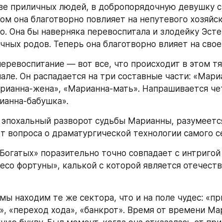
ве приличных людей, в добропорядочную девушку с
ом она благотворно повлияет на непутевого хозяйск
о. Она бы наверняка перевоспитала и злодейку Эстер
ачных родов. Теперь она благотворно влияет на свое
перевоспитание — вот все, что происходит в этом т
иале. Он распадается на три составные части: «Мари
рианна-жена», «Марианна-мать». Напрашивается чет
ианна-бабушка».
, эпохальный разворот судьбы Марианны, разумеется
т вопроса о драматургической технологии самого с
Богатых» поразительно точно совпадает с интригой
есо фортуны», калькой с которой является отечеств
мы находим те же сектора, что и на поле чудес: «при
», «переход хода», «банкрот». Время от времени Ма