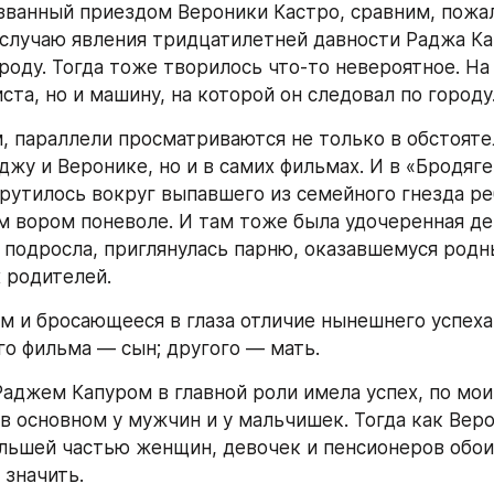
званный приездом Вероники Кастро, сравним, пожал
 случаю явления тридцатилетней давности Раджа Ка
роду. Тогда тоже творилось что-то невероятное. На 
иста, но и машину, на которой он следовал по город
 параллели просматриваются не только в обстоятел
жу и Веронике, но и в самих фильмах. И в «Бродяге»
крутилось вокруг выпавшего из семейного гнезда реб
м вором поневоле. И там тоже была удочеренная дев
а подросла, приглянулась парню, оказавшемуся родн
 родителей.
м и бросающееся в глаза отличие нынешнего успеха 
го фильма — сын; другого — мать.
аджем Капуром в главной роли имела успех, по мои
в основном у мужчин и у мальчишек. Тогда как Веро
ольшей частью женщин, девочек и пенсионеров обоих
 значить.