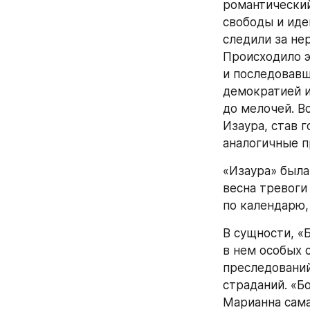
романтический
свободы и иде
следили за не
Происходило э
и последовавш
демократией и
до мелочей. В
Изаура, став г
аналогичные п
«Изаура» была
весна тревоги 
по календарю,
В сущности, «
в нем особых 
преследований
страданий. «Б
Марианна сама