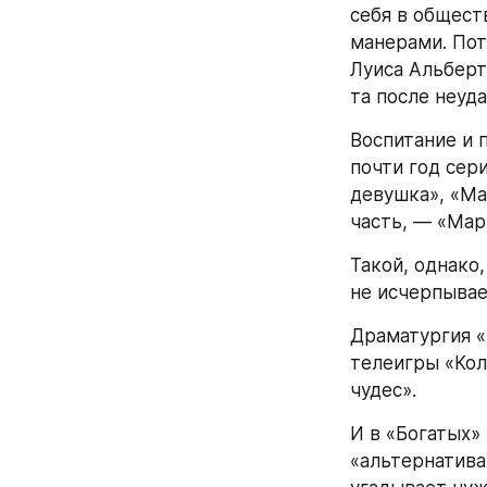
себя в общест
манерами. Пот
Луиса Альберт
та после неуд
Воспитание и 
почти год сер
девушка», «Ма
часть, — «Мар
Такой, однако
не исчерпывае
Драматургия «
телеигры «Кол
чудес».
И в «Богатых» 
«альтернатива