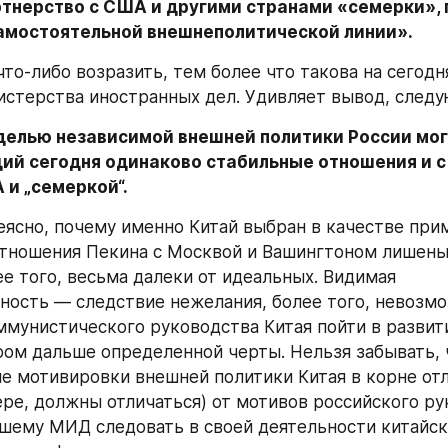
тнерство с США и другими странами «семерки», п
амостоятельной внешнеполитической линии».
что-либо возразить, тем более что такова на сегодн
истерства иностранных дел. Удивляет вывод, след
делью независимой внешней политики России мог
ий сегодня одинаково стабильные отношения и с 
А и „семеркой“.
ясно, почему именно Китай выбран в качестве прим
тношения Пекина с Москвой и Вашингтоном лишены 
е того, весьма далеки от идеальных. Видимая 
ность — следствие нежелания, более того, невозмо
мунистического руководства Китая пойти в развит
ом дальше определенной черты. Нельзя забывать, ч
е мотивировки внешней политики Китая в корне отл
ере, должны отличаться) от мотивов российского рук
шему МИД следовать в своей деятельности китайск