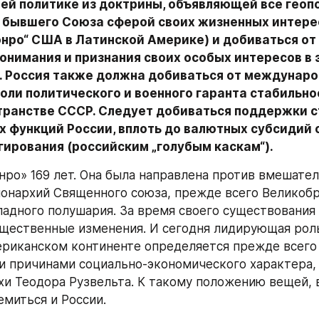
ней политике из доктрины, объявляющей все геоп
 бывшего Союза сферой своих жизненных интересо
нро“ США в Латинской Америке) и добиваться от 
онимания и признания своих особых интересов в э
. Россия также должна добиваться от междунаро
ли политического и военного гаранта стабильнос
ранстве СССР. Следует добиваться поддержки с
х функций России, вплоть до валютных субсидий 
гирования (российским „голубым каскам“).
ро» 169 лет. Она была направлена против вмешател
онархий Священного союза, прежде всего Великобри
падного полушария. За время своего существования 
щественные изменения. И сегодня лидирующая рол
риканском континенте определяется прежде всего 
 причинами социально-экономического характера, 
хи Теодора Рузвельта. К такому положению вещей, в
емиться и России.