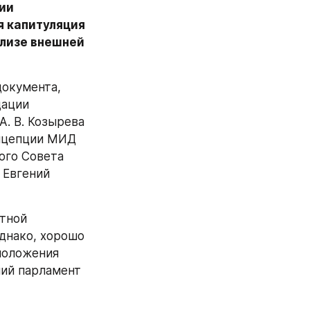
ии 
 капитуляция 
лизе внешней 
окумента, 
ации 
. В. Козырева 
нцепции МИД 
ого Совета 
Евгений 
тной 
нако, хорошо 
положения 
ний парламент 