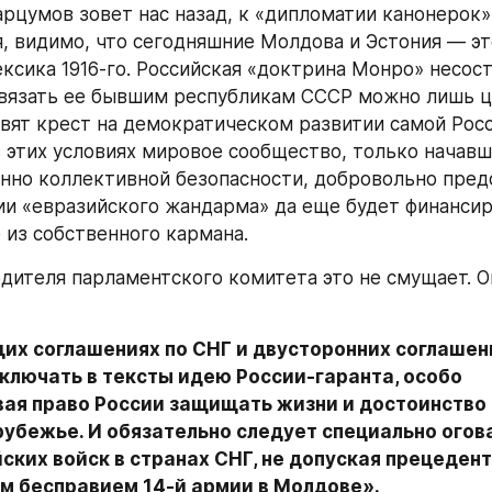
барцумов зовет нас назад, к «дипломатии канонерок»
я, видимо, что сегодняшние Молдова и Эстония — эт
ексика 1916-го. Российская «доктрина Монро» несост
авязать ее бывшим республикам СССР можно лишь це
вят крест на демократическом развитии самой Росс
в этих условиях мировое сообщество, только начавш
нно коллективной безопасности, добровольно предо
и «евразийского жандарма» да еще будет финансир
 из собственного кармана.
дителя парламентского комитета это не смущает. Он
их соглашениях по СНГ и двусторонних соглашени
ключать в тексты идею России-гаранта, особо 
ая право России защищать жизни и достоинство 
рубежье. И обязательно следует специально огова
ских войск в странах СНГ, не допуская прецедент
м бесправием 14-й армии в Молдове».