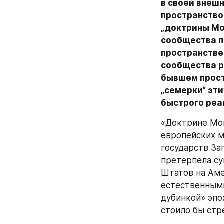
в своей внеш
пространство
„доктрины Мо
сообщества п
пространстве
сообщества ро
бывшем прост
„семерки“ эти
быстрого реа
«Доктрине Мон
европейских м
государств За
претерпела су
Штатов на Аме
естественными
дубинкой» эпо
стоило бы стр