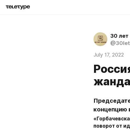
30 лет
@30let
July 17, 2022
Росси
жанда
Председате
концепцию 
«Горбачевска
поворот от ид