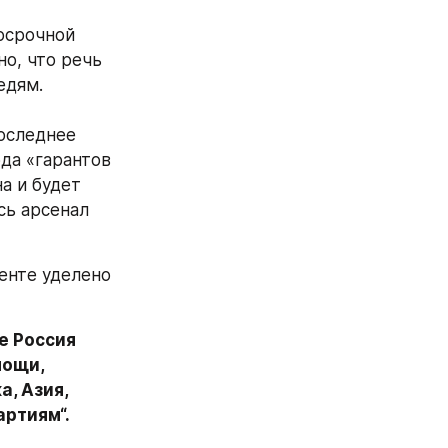
осрочной 
о, что речь 
дям. 
оследнее 
да «гарантов 
а и будет 
ь арсенал 
нте уделено 
 Россия 
ощи, 
, Азия, 
артиям“.