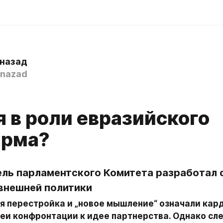
 назад
nazad
я в роли евразийского
рма?
ль парламентского Комитета разработал 
внешней политики
я перестройка и „новое мышление“ означали кар
еи конфронтации к идее партнерства. Однако сле