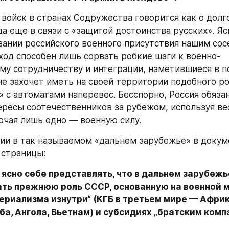
войск в странах Содружества говорится как о долг
а еще в связи с «защитой достоинства русских». Ясн
вании российского военного присутствия нашим сосе
од способен лишь сорвать робкие шаги к военно-
му сотрудничеству и интеграции, наметившиеся в п
не захочет иметь на своей территории подобного ро
 с автоматами наперевес. Бесспорно, Россия обязан
ресы соотечественников за рубежом, используя вес
ючая лишь одно — военную силу.
ии в так называемом «дальнем зарубежье» в докуме
 страницы:
ясно себе представлять, что в дальнем зарубежье
ать прежнюю роль СССР, основанную на военной м
риализма изнутри“ (КГБ в третьем мире — Африка
ба, Ангола, Вьетнам) и субсидиях „братским комп