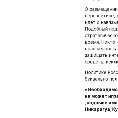
О размещении 
перспективе, д
идет о навязы
Подобный подх
стратегическо
время. Никто 
прав человека»
защищать инте
средств, искл
Политике Росс
буквально пол
«Необходимо 
не может игр
„подрыве импе
Никарагуа, Ку