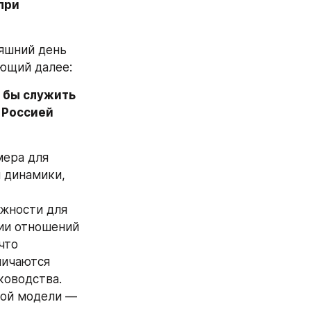
ри 
яшний день 
ующий далее:
 бы служить 
Россией 
ера для 
динамики, 
жности для 
ии отношений 
то 
ичаются 
оводства. 
ой модели — 