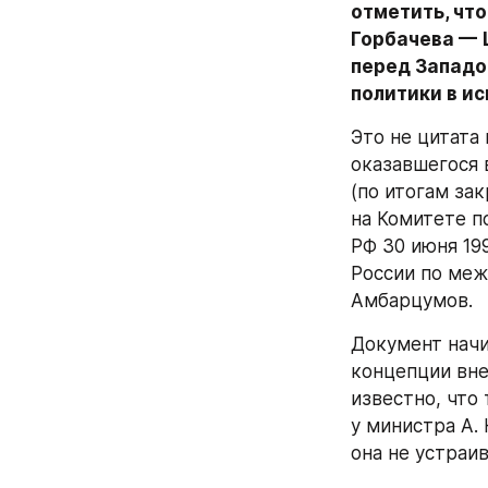
отметить, что
Горбачева — 
перед Западо
политики в и
Это не цитата
оказавшегося 
(по итогам за
на Комитете 
РФ 30 июня 199
России по меж
Амбарцумов.
Документ начи
концепции вне
известно, что
у министра А. 
она не устраив