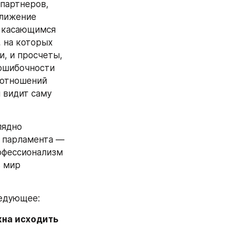
партнеров, 
лижение 
 касающимся 
 на которых 
, и просчеты, 
ошибочности 
отношений 
 видит саму 
ядно 
 парламента — 
офессионализм 
 мир 
ледующее:
на исходить 