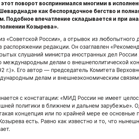
 этот поворот воспринимался многими в исполнен
Шеварднадзе как беспорядочное бегство и полная
м. Подобное впечатление складывается и при ана
сполнении Козырева».
 из «Советской России», а отрывок из любопытного д
в распоряжении редакции. Он озаглавлен «Рекоменд
крытых слушаний министра иностранных дел России А
по международным делам о внешнеполитической ко
2 г.)». Его автор — председатель Комитета Верховн
дународным делам и внешнеэкономическим связям 
нается с констатации: «МИД России не имеет целос
шней политики в ближнем и дальнем зарубежье». Од
 такая концепция или по крайней мере ее основные 
Козырева есть. Равно как известно и то, что нынеш
ает.