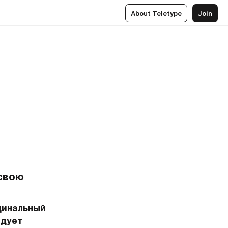
About Teletype
Join
свою 
динальный 
дует 