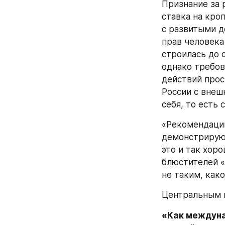
Признание за 
ставка на кро
с развитыми д
прав человека
строилась до 
однако требов
действий прос
России с внеш
себя, то есть
«Рекомендации
демонстрируют
это и так хор
блюстителей «
не таким, како
Центральным 
«Как междуна