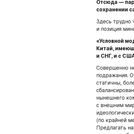
Отсюда — пар
сохранении с
Здесь трудно 
и позиция мин
«Условной мо
Китай, имеющ
и СНГ, и с СШ
Совершенно не
подражания. О
статичны, боле
сбалансирован
нынешнего ком
с внешним мир
идеологически
(по крайней м
Предлагать на