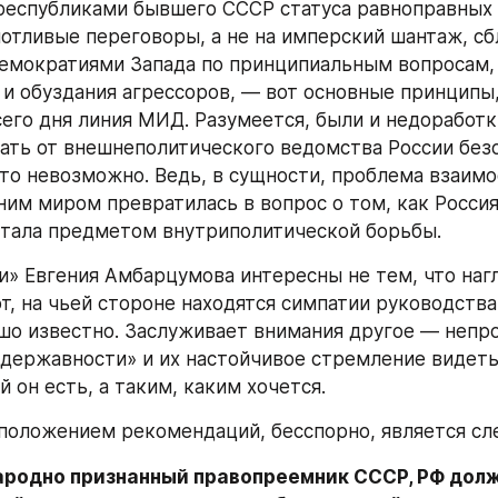
республиками бывшего СССР статуса равноправных 
потливые переговоры, а не на имперский шантаж, сб
емократиями Запада по принципиальным вопросам,
 и обуздания агрессоров, — вот основные принципы,
сего дня линия МИД. Разумеется, были и недоработки
ать от внешнеполитического ведомства России без
то невозможно. Ведь, в сущности, проблема взаимо
ним миром превратилась в вопрос о том, как Россия
 стала предметом внутриполитической борьбы.
» Евгения Амбарцумова интересны не тем, что нагл
, на чьей стороне находятся симпатии руководства
ошо известно. Заслуживает внимания другое — непр
державности» и их настойчивое стремление видеть
й он есть, а таким, каким хочется.
положением рекомендаций, бесспорно, является с
родно признанный правопреемник СССР, РФ долж