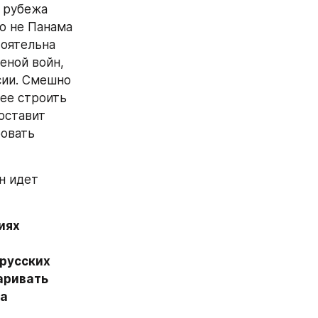
 рубежа 
о не Панама 
оятельна 
ной войн, 
ии. Смешно 
ее строить 
ставит 
овать 
 идет 
ях 
русских 
ривать 
а 