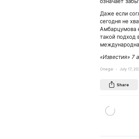
означает забы
Даже если сог
сегодня не хв
Амбарцумова е
такой подход 
международна
«Известия» 7 
Onegai
July 17, 20
Share