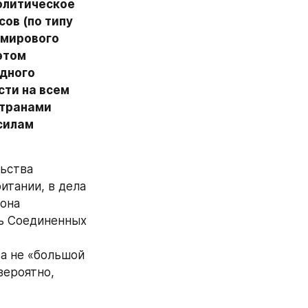
олитическое 
в (по типу 
мирового 
том 
дного 
ти на всем 
транами 
силам 
ьства 
тании, в дела 
она 
ь Соединенных 
а не «большой 
ероятно, 