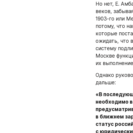
Но нет, Е. Ам
веков, забыва
1903-го или М
потому, что н
которые поста
ожидать, что 
систему подли
Москве функци
их выполнение
Однако руково
дальше:
«В последующ
необходимо в
предусматрив
в ближнем за
статус россий
с юридически