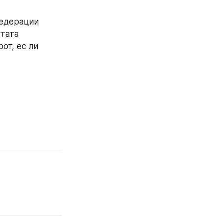
едерации 
тата 
т, ес ли 
 