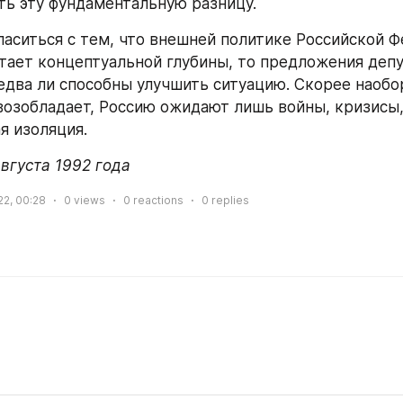
ть эту фундаментальную разницу.
ласиться с тем, что внешней политике Российской Ф
атает концептуальной глубины, то предложения депу
два ли способны улучшить ситуацию. Скорее наоборо
возобладает, Россию ожидают лишь войны, кризисы,
я изоляция.
августа 1992 года
22, 00:28
0
views
0
reactions
0
replies