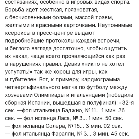
состязаниях, особенно в игровых видах спорта. 
Борьба идет жесткая, грязноватая, 
с бесчисленными фолами, массой травм, 
желтыми и красными карточками. Неутомимые 
ксероксы в пресс-центре выдают 
подробнейшие протоколы каждой встречи, 
и беглого взгляда достаточно, чтобы ощутить 
их накал, чаще всего проявляющийся как раз 
в нарушениях правил. Девиз «никто не хотел 
уступать!» так же хорош для игры, как 
и губителен. Вот, к примеру, кардиограмма 
четвертьфинального матча по футболу между 
хозяевами Олимпиады и итальянцами (победила 
сборная Испании, вышедшая в полуфинал): «32-я 
сек. —фол итальянца Баджио, № 11… 1 мин. 36 
сек. — фол испанца Ласа, № 3… 1 мин. 50 сек. 
— фол испанца Солера, № 15… 3 мин. 02 сек. 
— фол итальянца Фаралли, № 3… 3 мин. 45 сек. 