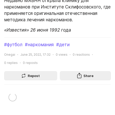
Недавно МАБНН открыла клинику для 
наркоманов при Институте Склифосовского, где 
применяется оригинальная отечественная 
методика лечения наркоманов.
«Известия» 26 июня 1992 года
#футбол
#наркомания
#дети
Onegai
June 25, 2022, 17:32
0
views
0
reactions
0
replies
0
reposts
Repost
Share