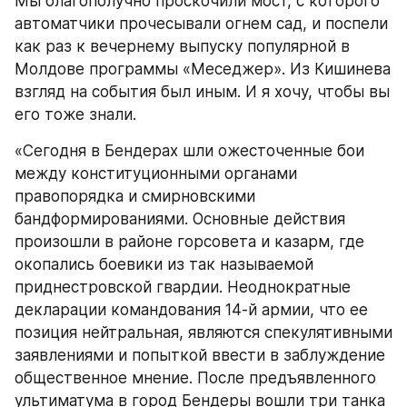
Мы благополучно проскочили мост, с которого 
автоматчики прочесывали огнем сад, и поспели 
как раз к вечернему выпуску популярной в 
Молдове программы «Меседжер». Из Кишинева 
взгляд на события был иным. И я хочу, чтобы вы 
его тоже знали.
«Сегодня в Бендерах шли ожесточенные бои 
между конституционными органами 
правопорядка и смирновскими 
бандформированиями. Основные действия 
произошли в районе горсовета и казарм, где 
окопались боевики из так называемой 
приднестровской гвардии. Неоднократные 
декларации командования 14-й армии, что ее 
позиция нейтральная, являются спекулятивными 
заявлениями и попыткой ввести в заблуждение 
общественное мнение. После предъявленного 
ультиматума в город Бендеры вошли три танка 