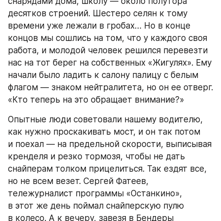
снарядами дома, школу — около полутора 
десятков строений. Шестеро селян к тому 
времени уже лежали в гробах… Но в конце 
концов мы сошлись на том, что у каждого своя 
работа, и молодой человек решился перевезти 
нас на тот берег на собственных «Жигулях». Ему 
начали было ладить к салону палицу с белым 
флагом — знаком нейтралитета, но он ее отверг. 
«Кто теперь на это обращает внимание?»
Опытные люди советовали нашему водителю, 
как нужно проскакивать мост, и он так потом 
и поехал — на предельной скорости, выписывая 
кренделя и резко тормозя, чтобы не дать 
снайперам толком прицелиться. Так ездят все, 
но не всем везет. Сергей Фатеев, 
тележурналист программы «Останкино», 
в этот же день поймал снайперскую пулю 
в колесо. А к вечеру, завезя в Бендеры 