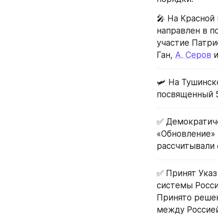
🎤 На Красной 
направлен в п
участие Патрис
Ган, 
А. Серов
 
🛩 На Тушинск
посвященный 5
✅ Демократиче
«Обновление» 
рассчитывали 
✅ Принят Указ
системы Росси
Принято решен
между Россией