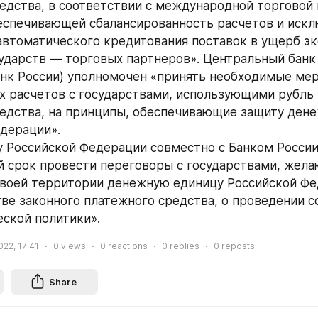
едства, в соответствии с международной торговой и
еспечивающей сбалансированность расчетов и иск
втоматического кредитования поставок в ущерб эк
ударств — торговых партнеров». Центральный банк 
нк России) уполномочен «принять необходимые мер
 расчетов с государствами, использующими рубль в
едства, на принципы, обеспечивающие защиту дене
дерации».
 Российской Федерации совместно с Банком России 
 срок провести переговоры с государствами, жела
своей территории денежную единицу Российской Фе
тве законного платежного средства, о проведении с
ской политики».
022, 17:41
0
views
0
reactions
0
replies
0
reposts
Share