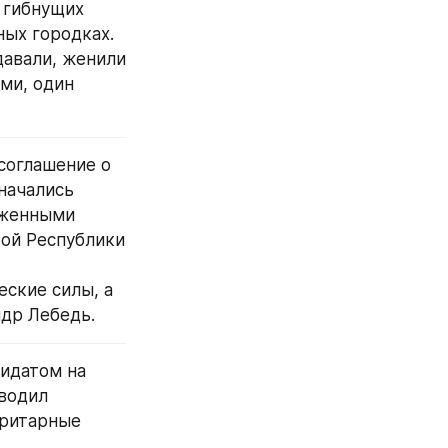
гибнущих 
ых городках. 
давали, женили 
ми, один 
оглашение о 
ачались 
женными 
й Республики 
кие силы, а 
др Лебедь.
идатом на 
водил 
оритарные 