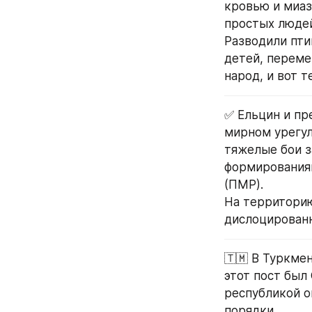
кровью и миаз
простых людей
Разводили птиц
детей, переме
народ, и вот 
✅ Ельцин и пр
мирном урегул
тяжелые бои 
формирования
(ПМР).
На территорию
дислоцированн
🇹🇲 В Туркме
этот пост был
республикой он
порядки.