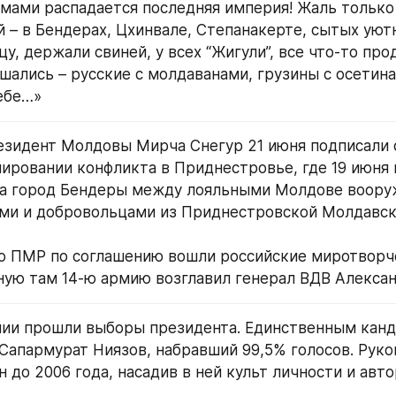
мами распадается последняя империя! Жаль только 
 – в Бендерах, Цхинвале, Степанакерте, сытых уютн
у, держали свиней, у всех “Жигули”, все что-то про
шались – русские с молдаванами, грузины с осетина
тебе…»
езидент Молдовы Мирча Снегур 21 июня подписали с
ировании конфликта в Приднестровье, где 19 июня н
за город Бендеры между лояльными Молдове воору
ми и добровольцами из Приднестровской Молдавско
 ПМР по соглашению вошли российские миротворчес
ую там 14-ю армию возглавил генерал ВДВ Алексан
нии прошли выборы президента. Единственным канд
 Сапармурат Ниязов, набравший 99,5% голосов. Руко
 до 2006 года, насадив в ней культ личности и авт