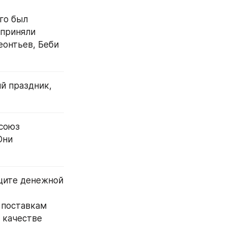
го был 
приняли 
еонтьев, Беби 
 праздник, 
союз 
ни 
щите денежной 
поставкам 
качестве 