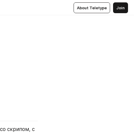
About Teletype
Join
о скрипом, с 