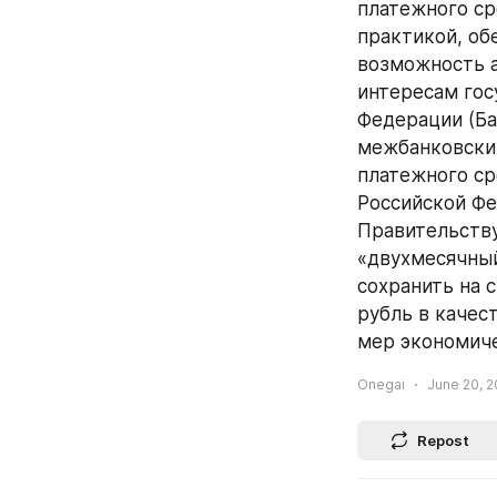
платежного ср
практикой, об
возможность а
интересам гос
Федерации (Ба
межбанковских
платежного ср
Российской Фе
Правительству
«двухмесячный
сохранить на 
рубль в качес
мер экономиче
Onegai
June 20, 2
Repost